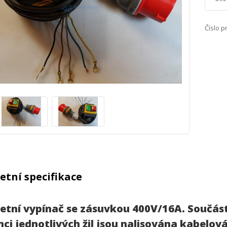
Číslo p
tní specifikace
tní vypínač se zásuvkou 400V/16A. Součástí 
ci jednotlivých žil jsou nalisována kabelová