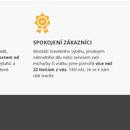
SPOKOJENÍ ZÁKAZNÍCI
dit,
Montáží stavebního výtahu, prodejem
ostem od
náhradního dílu nebo servisem vaší
výtahů a
míchačky či vrátku jsme pomohli
více než
ávně.
22 tisícům z vás.
Těší nás, že se k nám
rádi vracíte.