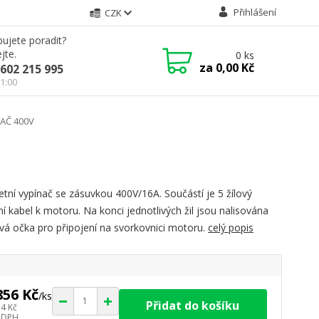
Přihlášení
CZK
ujete poradit?
jte.
0
ks
za
0,00 Kč
602 215 995
21:00
AČ 400V
tní vypínač se zásuvkou 400V/16A. Součástí je 5 žílový
ní kabel k motoru. Na konci jednotlivých žil jsou nalisována
vá očka pro připojení na svorkovnici motoru.
celý popis
856 Kč
/
ks
Přidat do košíku
34 Kč
 DPH