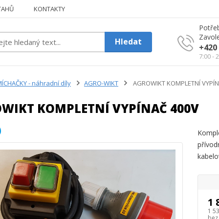
TAHŮ
KONTAKTY
Potřeb
Zavole
Hledat
+420 
7:00 - 
ÍCHAČKY - náhradní díly
AGRO-WIKT
AGROWIKT KOMPLETNÍ VYPÍN
WIKT KOMPLETNÍ VYPÍNAČ 400V
Komple
přívod
kabelo
1 
1 5
bez