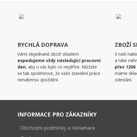
RYCHLÁ DOPRAVA
ZBOŽÍ 
Vámi objednané zboží skladem
V naší nabí
expedujeme vždy následující pracovní
a také náhr
den
, aby u vás bylo co nejdříve. Můžete
přes 1200
se tak spolehnout, že vaše stavební práce
máme skla
nenaberou zpoždění.
odeslání.
INFORMACE PRO ZÁKAZNÍKY
Obchodní podmínky a reklamace