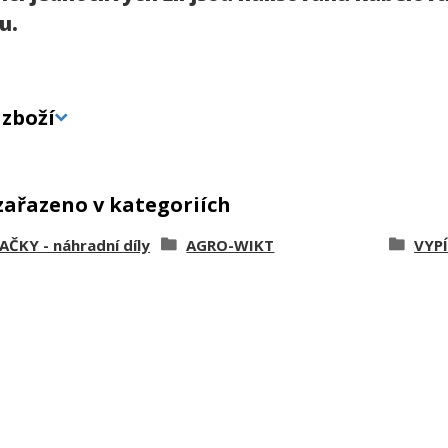
u.
zboží
zařazeno v kategoriích
ČKY - náhradní díly
AGRO-WIKT
VYP