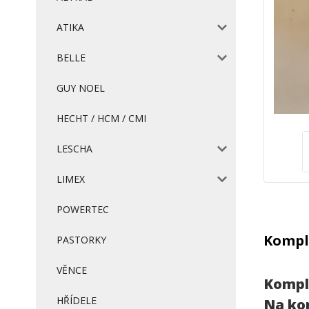
ATIKA
BELLE
GUY NOEL
HECHT / HCM / CMI
LESCHA
LIMEX
POWERTEC
Komple
PASTORKY
VĚNCE
Komple
HŘÍDELE
Na kon