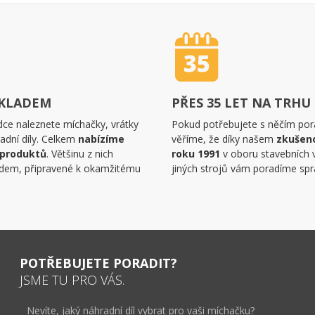
SKLADEM
PŘES 35 LET NA TRHU
dce naleznete míchačky, vrátky
Pokud potřebujete s něčím pora
adní díly. Celkem
nabízíme
věříme, že díky našem
zkušen
 produktů
. Většinu z nich
roku 1991
v oboru stavebních 
dem, připravené k okamžitému
jiných strojů vám poradíme spr
POTŘEBUJETE PORADIT?
JSME TU PRO VÁS.
Nevíte, jaký náhradní díl vybrat pro vaši míchačku?