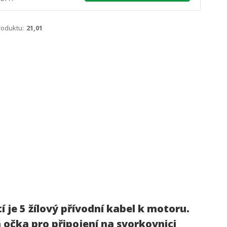
roduktu:
21,01
je 5 žílový přívodní kabel k motoru.
 očka pro připojení na svorkovnici