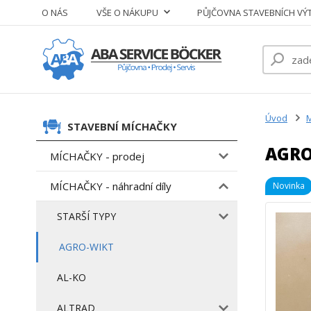
O NÁS
VŠE O NÁKUPU
PŮJČOVNA STAVEBNÍCH VÝ
Úvod
M
STAVEBNÍ MÍCHAČKY
AGRO
MÍCHAČKY - prodej
MÍCHAČKY - náhradní díly
Novinka
STARŠÍ TYPY
AGRO-WIKT
AL-KO
ALTRAD