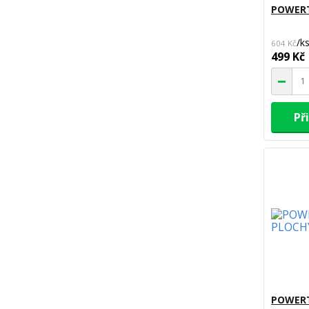
POWERT
/
k
604 Kč
499 Kč
Př
POWERT