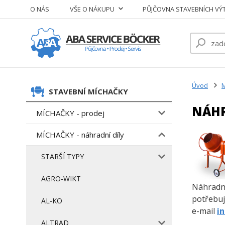
O NÁS
VŠE O NÁKUPU
PŮJČOVNA STAVEBNÍCH VÝ
Úvod
M
STAVEBNÍ MÍCHAČKY
NÁHR
MÍCHAČKY - prodej
MÍCHAČKY - náhradní díly
STARŠÍ TYPY
AGRO-WIKT
Náhradní
potřebuj
AL-KO
e-mail
i
ALTRAD