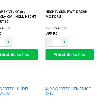
REK VELKÝ pro
HECHT, CMI, PWT DRŽÁK
čky CMI, HCM, HECHT,
MOTORU
RTEC
ks
/
ks
483 Kč
č
399 Kč
řidat do košíku
Přidat do košíku