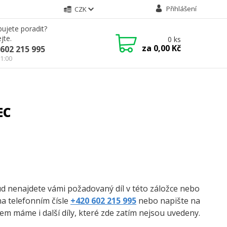
Přihlášení
CZK
ujete poradit?
jte.
0
ks
za
0,00 Kč
602 215 995
21:00
EC
kud nenajdete vámi požadovaný díl v této záložce nebo
na telefonním čísle
+420 602 215 995
nebo napište na
m máme i další díly, které zde zatím nejsou uvedeny.