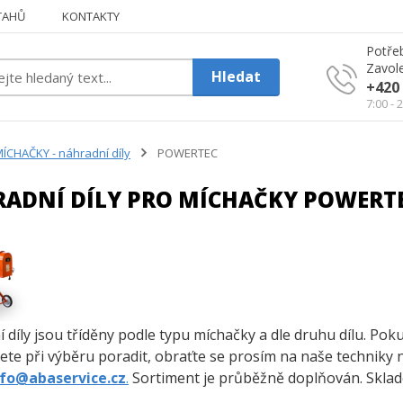
TAHŮ
KONTAKTY
Potřeb
Zavole
Hledat
+420 
7:00 - 
ÍCHAČKY - náhradní díly
POWERTEC
ADNÍ DÍLY PRO MÍCHAČKY POWERT
 díly jsou tříděny podle typu míchačky a dle druhu dílu. Po
ete při výběru poradit, obraťte se prosím na naše techniky 
nfo@abaservice.cz
.
Sortiment je průběžně doplňován. Sklade