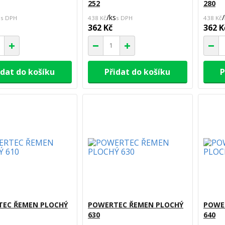
252
280
s
/
ks
/
438 Kč
438 Kč
362 Kč
362 K
idat do košíku
Přidat do košíku
P
EC ŘEMEN PLOCHÝ
POWERTEC ŘEMEN PLOCHÝ
POWE
630
640