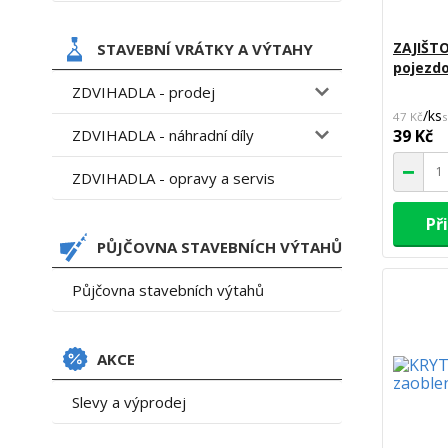
ZAJIŠT
STAVEBNÍ VRÁTKY A VÝTAHY
pojezdo
ZDVIHADLA - prodej
/
ks
47 Kč
ZDVIHADLA - náhradní díly
39 Kč
ZDVIHADLA - opravy a servis
Př
PŮJČOVNA STAVEBNÍCH VÝTAHŮ
Půjčovna stavebních výtahů
AKCE
Slevy a výprodej