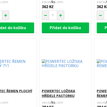
s
/
ks
/
438 Kč
438 Kč
362 Kč
362 K
idat do košíku
Přidat do košíku
P
EC ŘEMEN PLOCHÝ
POWERTEC LOŽISKA
POWE
HŘÍDELE PASTORKU
ŘEME
s
/
ks
/
344 Kč
344 Kč