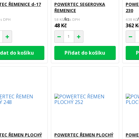
EC ŘEMENICE d-17
POWERTEC SEGEROVKA
POWE
ŘEMENICE
230
s
/
ks
/
58 Kč
438 Kč
48 Kč
362 K
idat do košíku
Přidat do košíku
P
EC ŘEMEN PLOCHÝ
POWERTEC ŘEMEN PLOCHÝ
POWE