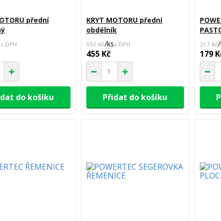
OTORU přední
KRYT MOTORU přední
POWE
ný
obdélník
PAST
s
/
ks
/
551 Kč
217 Kč
455 Kč
179 K
idat do košíku
Přidat do košíku
P