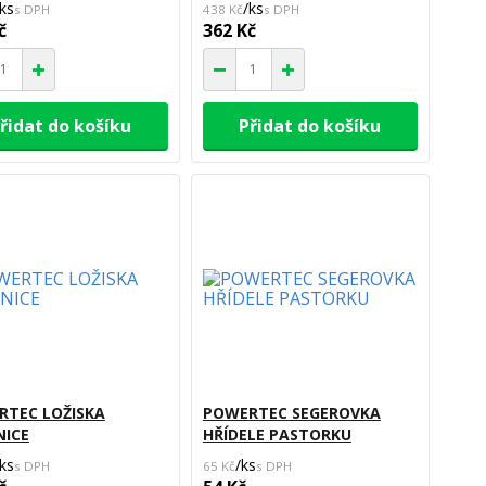
ks
/
ks
438 Kč
č
362 Kč
řidat do košíku
Přidat do košíku
RTEC LOŽISKA
POWERTEC SEGEROVKA
NICE
HŘÍDELE PASTORKU
ks
/
ks
65 Kč