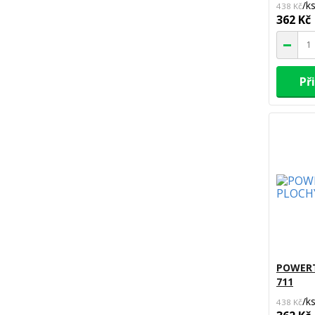
/
k
438 Kč
362 Kč
Př
POWERT
711
/
k
438 Kč