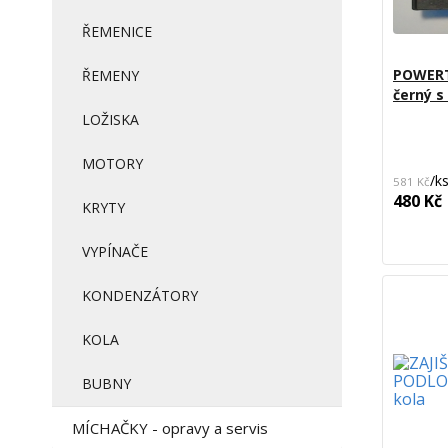
ŘEMENICE
POWERT
ŘEMENY
černý 
LOŽISKA
MOTORY
/
k
581 Kč
480 Kč
KRYTY
VYPÍNAČE
KONDENZÁTORY
KOLA
BUBNY
MÍCHAČKY - opravy a servis