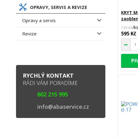
OPRAVY, SERVIS A REVIZE
KRYT M
zaoble
Opravy a servis
/
k
720 Kč
595 Kč
Revize
Př
RYCHLÝ KONTAKT
RÁDI VÁM PORADÍME
602 215 995
info@abaservice.cz