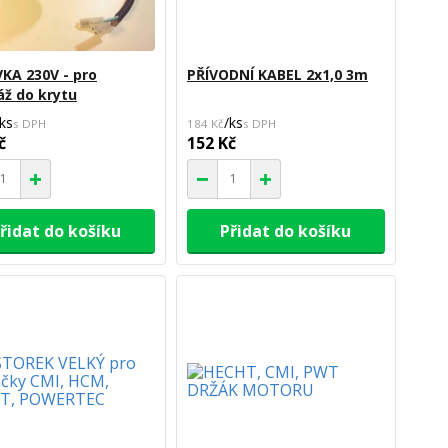
KA 230V - pro
PŘÍVODNÍ KABEL 2x1,0 3m
ž do krytu
ks
/
ks
184 Kč
č
152 Kč
řidat do košíku
Přidat do košíku