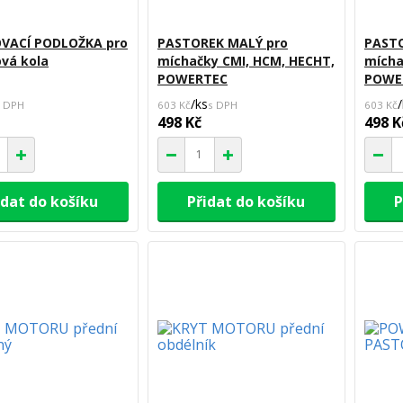
OVACÍ PODLOŽKA pro
PASTOREK MALÝ pro
PASTO
vá kola
míchačky CMI, HCM, HECHT,
mícha
POWERTEC
POWE
/
ks
/
603 Kč
603 Kč
498 Kč
498 K
idat do košíku
Přidat do košíku
P