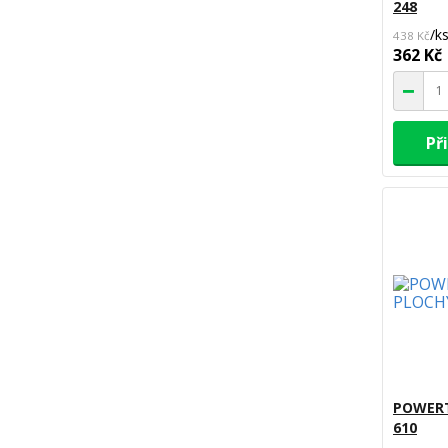
248
/
k
438 Kč
362 Kč
Př
POWERT
610