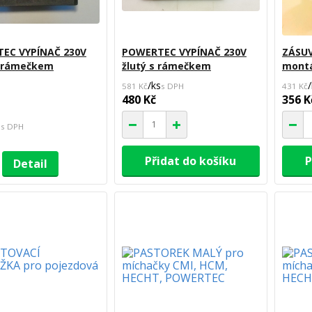
EC VYPÍNAČ 230V
POWERTEC VYPÍNAČ 230V
ZÁSUV
s rámečkem
žlutý s rámečkem
montá
/
ks
/
581 Kč
431 Kč
480 Kč
356 K
s
Přidat do košíku
P
Detail