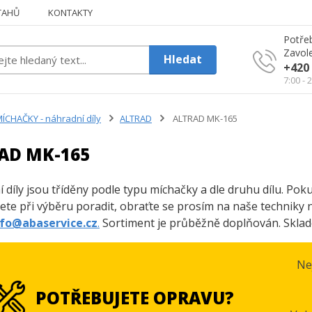
TAHŮ
KONTAKTY
Potřeb
Zavole
Hledat
+420 
7:00 - 
ÍCHAČKY - náhradní díly
ALTRAD
ALTRAD MK-165
AD MK-165
 díly jsou tříděny podle typu míchačky a dle druhu dílu. Po
ete při výběru poradit, obraťte se prosím na naše techniky 
nfo@abaservice.cz
.
Sortiment je průběžně doplňován. Sklade
Ne
POTŘEBUJETE OPRAVU?