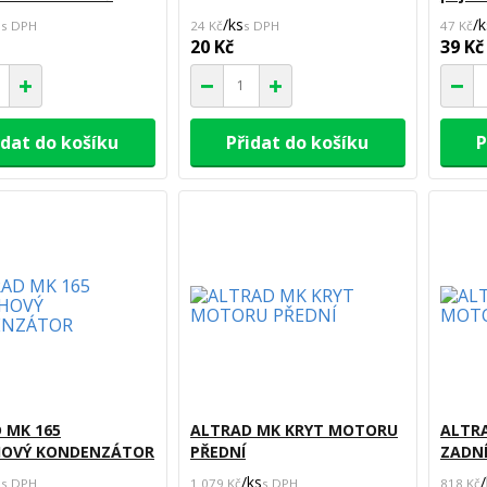
s
/
ks
/
k
24 Kč
47 Kč
20 Kč
39 Kč
idat do košíku
Přidat do košíku
P
 MK 165
ALTRAD MK KRYT MOTORU
ALTR
HOVÝ KONDENZÁTOR
PŘEDNÍ
ZADN
s
/
ks
/
1 079 Kč
818 Kč