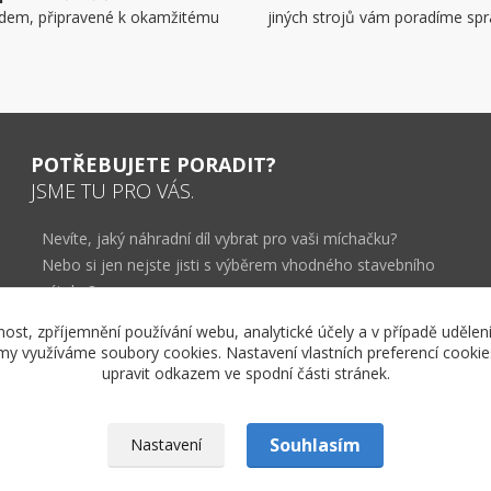
dem, připravené k okamžitému
jiných strojů vám poradíme spr
POTŘEBUJETE PORADIT?
JSME TU PRO VÁS.
Nevíte, jaký náhradní díl vybrat pro vaši míchačku?
Nebo si jen nejste jisti s výběrem vhodného stavebního
výtahu?
Kontaktujte nás a my vám rádi poradíme.
nost, zpříjemnění používání webu, analytické účely a v případě udělen
lamy využíváme soubory cookies. Nastavení vlastních preferencí cooki
+420 602 215 995
upravit odkazem ve spodní části stránek.
info@abaservice.cz
Souhlasím
Nastavení