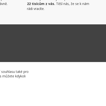
ávně.
22 tisícům z vás.
Těší nás, že se k nám
rádi vracíte.
í souhlasu také pro
es můžete kdykoli