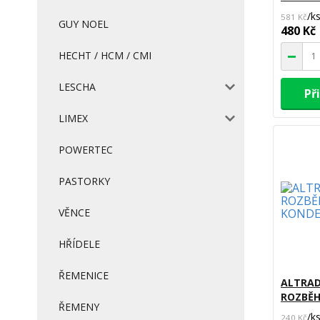
/
k
581 Kč
GUY NOEL
480 Kč
HECHT / HCM / CMI
LESCHA
Př
LIMEX
POWERTEC
PASTORKY
VĚNCE
HŘÍDELE
ŘEMENICE
ALTRAD
ROZBĚ
ŘEMENY
/
k
240 Kč