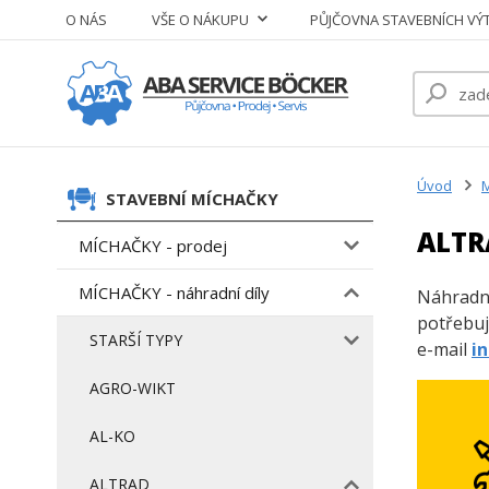
O NÁS
VŠE O NÁKUPU
PŮJČOVNA STAVEBNÍCH VÝ
Úvod
M
STAVEBNÍ MÍCHAČKY
ALTR
MÍCHAČKY - prodej
MÍCHAČKY - náhradní díly
Náhradní
potřebuj
STARŠÍ TYPY
e-mail
i
AGRO-WIKT
AL-KO
ALTRAD