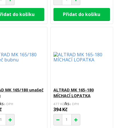
řidat do košíku
Přidat do košíku
D MK 165/180 unašeč
ALTRAD MK 165-180
u
MÍCHACÍ LOPATKA
ks
/
ks
477 Kč
č
394 Kč