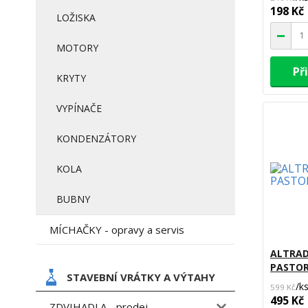
198 Kč
LOŽISKA
MOTORY
Př
KRYTY
VYPÍNAČE
KONDENZÁTORY
KOLA
BUBNY
MÍCHAČKY - opravy a servis
ALTRAD
PASTOR
STAVEBNÍ VRÁTKY A VÝTAHY
/
k
599 Kč
495 Kč
ZDVIHADLA - prodej