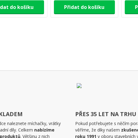
idat do košíku
Přidat do košíku
P
SKLADEM
PŘES 35 LET NA TRHU
dce naleznete míchačky, vrátky
Pokud potřebujete s něčím pora
adní díly. Celkem
nabízíme
věříme, že díky našem
zkušen
 produktů
. Většinu z nich
roku 1991
v oboru stavebních 