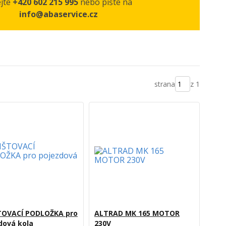
ejte
+420 602 215 995
nebo pište na
info@abaservice.cz
strana
z 1
TOVACÍ PODLOŽKA pro
ALTRAD MK 165 MOTOR
dová kola
230V