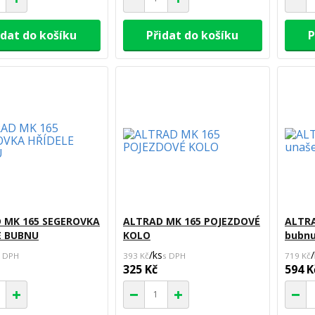
idat do košíku
Přidat do košíku
P
 MK 165 SEGEROVKA
ALTRAD MK 165 POJEZDOVÉ
ALTRA
E BUBNU
KOLO
bubn
/
ks
/
393 Kč
719 Kč
325 Kč
594 K