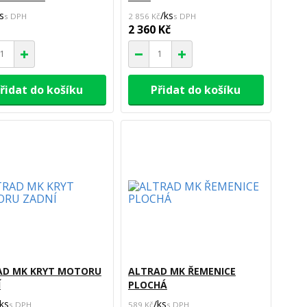
s
/
ks
2 856 Kč
2 360 Kč
řidat do košíku
Přidat do košíku
AD MK KRYT MOTORU
ALTRAD MK ŘEMENICE
Í
PLOCHÁ
ks
/
ks
589 Kč