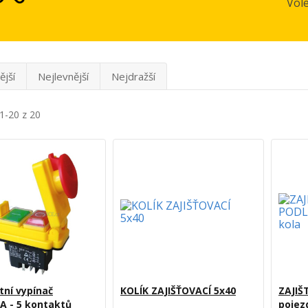
Vol
ější
Nejlevnější
Nejdražší
1-20 z 20
ní vypínač
KOLÍK ZAJIŠŤOVACÍ 5x40
ZAJIŠ
A - 5 kontaktů
pojez