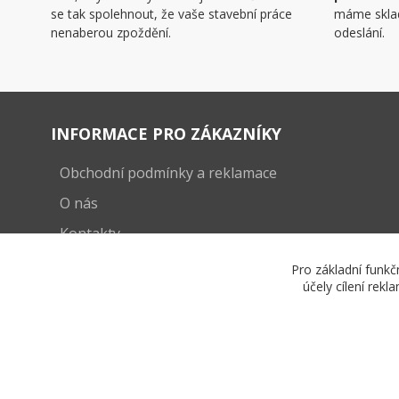
se tak spolehnout, že vaše stavební práce
máme skla
nenaberou zpoždění.
odeslání.
INFORMACE PRO ZÁKAZNÍKY
Obchodní podmínky a reklamace
O nás
Kontakty
Pro základní funkč
účely cílení rek