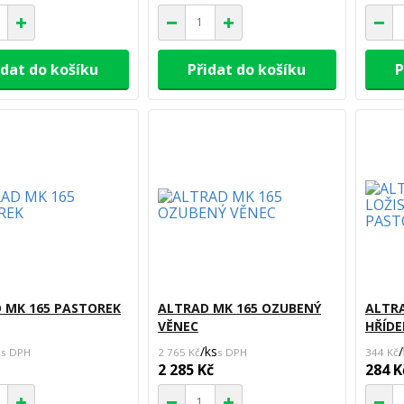
idat do košíku
Přidat do košíku
P
 MK 165 PASTOREK
ALTRAD MK 165 OZUBENÝ
ALTRA
VĚNEC
HŘÍDE
s
/
ks
/
2 765 Kč
344 Kč
2 285 Kč
284 K