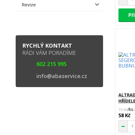
Revize
Př
RYCHLÝ KONTAKT
RÁDI VÁM PORADÍME
602 215 995
info@abaservice.cz
ALTRAD
HŘÍDEL
/
ks
70 Kč
58 Kč