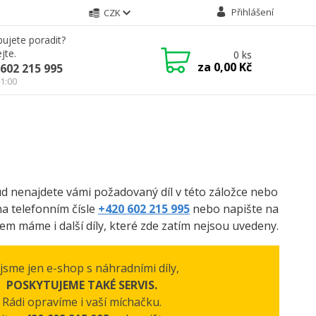
Přihlášení
CZK
ujete poradit?
jte.
0
ks
za
0,00 Kč
602 215 995
21:00
kud nenajdete vámi požadovaný díl v této záložce nebo
na telefonním čísle
+420 602 215 995
nebo napište na
m máme i další díly, které zde zatím nejsou uvedeny.
jsme jen e-shop s náhradními díly,
POSKYTUJEME TAKÉ SERVIS.
Rádi opravíme i vaší míchačku.