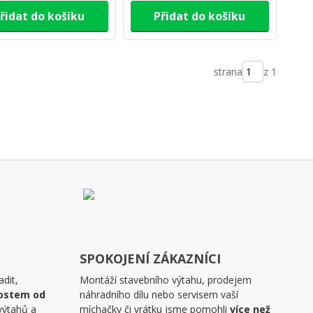
řidat do košíku
Přidat do košíku
strana
z 1
SPOKOJENÍ ZÁKAZNÍCI
dit,
Montáží stavebního výtahu, prodejem
ostem od
náhradního dílu nebo servisem vaší
výtahů a
míchačky či vrátku jsme pomohli
více než