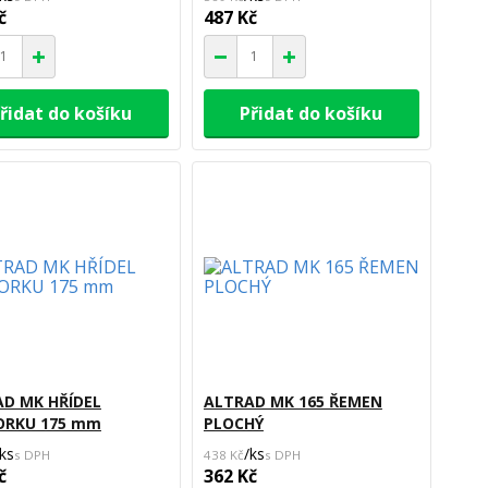
č
487 Kč
řidat do košíku
Přidat do košíku
D MK HŘÍDEL
ALTRAD MK 165 ŘEMEN
ORKU 175 mm
PLOCHÝ
ks
/
ks
438 Kč
č
362 Kč