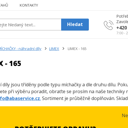
TAHŮ
KONTAKTY
Potřeb
Zavole
Hledat
+420 
7:00 - 
ÍCHAČKY - náhradní díly
LIMEX
LIMEX - 165
 - 165
 díly jsou tříděny podle typu míchačky a dle druhu dílu. Po
ete při výběru poradit, obraťte se prosím na naše techniky 
nfo@abaservice.cz
.
Sortiment je průběžně doplňován. Sklade
Ne