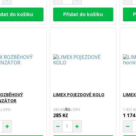
idat do košíku
Přidat do košíku
P
ROZBĚHOVÝ
LIMEX POJEZDOVÉ KOLO
LIMEX
NZÁTOR
s
/
ks
345 Kč
1 421 K
285 Kč
1 174