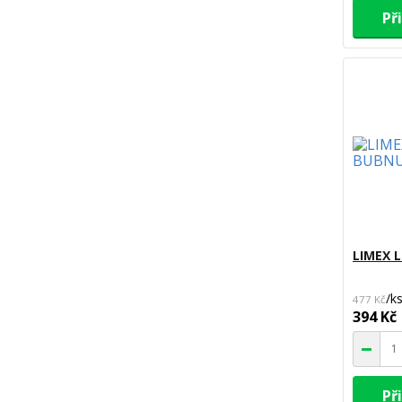
Př
LIMEX 
/
k
477 Kč
394 Kč
Př