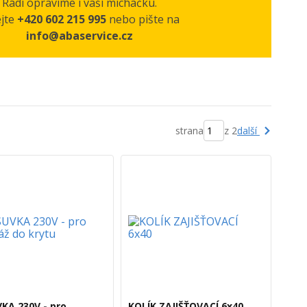
Rádi opravíme i vaší míchačku.
ejte
+420 602 215 995
nebo pište na
info@abaservice.cz
další
strana
z 2
KA 230V - pro
KOLÍK ZAJIŠŤOVACÍ 6x40