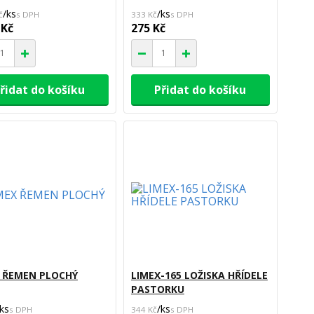
/
ks
/
ks
č
333 Kč
 Kč
275 Kč
řidat do košíku
Přidat do košíku
 ŘEMEN PLOCHÝ
LIMEX-165 LOŽISKA HŘÍDELE
PASTORKU
ks
/
ks
344 Kč