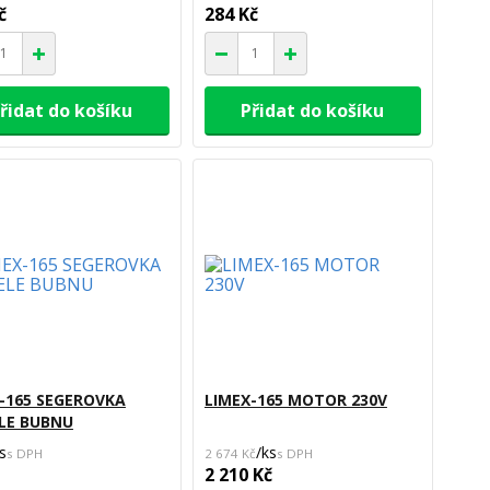
č
284 Kč
řidat do košíku
Přidat do košíku
-165 SEGEROVKA
LIMEX-165 MOTOR 230V
LE BUBNU
s
/
ks
2 674 Kč
2 210 Kč