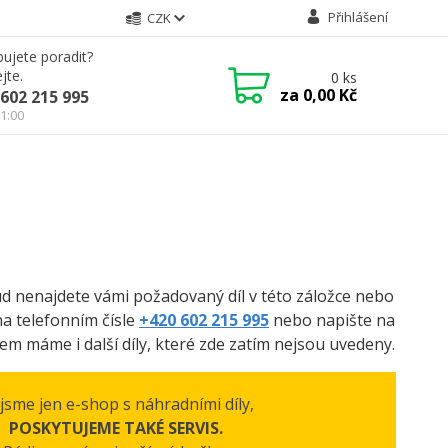
Přihlášení
CZK
ujete poradit?
jte.
0
ks
za
0,00 Kč
602 215 995
21:00
kud nenajdete vámi požadovaný díl v této záložce nebo
na telefonním čísle
+420 602 215 995
nebo napište na
m máme i další díly, které zde zatím nejsou uvedeny.
jsme jen e-shop s náhradními díly,
POSKYTUJEME TAKÉ SERVIS.