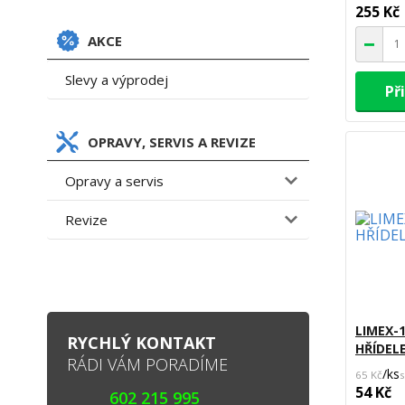
255 Kč
AKCE
Slevy a výprodej
Př
OPRAVY, SERVIS A REVIZE
Opravy a servis
Revize
LIMEX-
RYCHLÝ KONTAKT
HŘÍDEL
RÁDI VÁM PORADÍME
/
ks
65 Kč
54 Kč
602 215 995