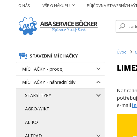
O NÁS
VŠE O NÁKUPU
PŮJČOVNA STAVEBNÍCH VÝ
Úvod
M
STAVEBNÍ MÍCHAČKY
LIMEX
MÍCHAČKY - prodej
MÍCHAČKY - náhradní díly
Náhradní
STARŠÍ TYPY
potřebuj
e-mail
i
AGRO-WIKT
AL-KO
ALTRAD