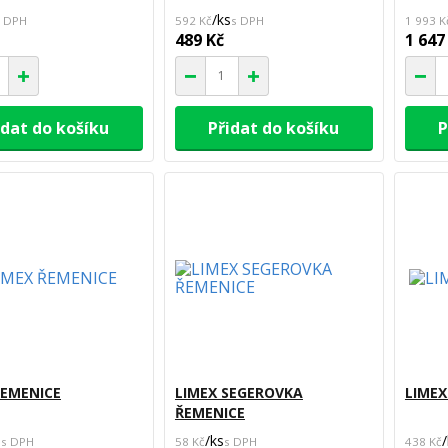
/
ks
592 Kč
1 993 K
489 Kč
1 647
idat do košíku
Přidat do košíku
P
ŘEMENICE
LIMEX SEGEROVKA
LIMEX
ŘEMENICE
s
/
ks
/
58 Kč
438 Kč