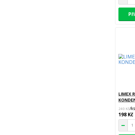
Př
LIMEX 
KONDE
/
k
240 Kč
198 Kč