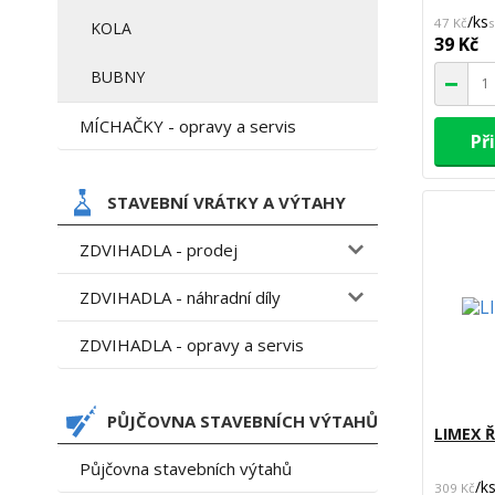
/
ks
47 Kč
KOLA
39 Kč
BUBNY
MÍCHAČKY - opravy a servis
Př
STAVEBNÍ VRÁTKY A VÝTAHY
ZDVIHADLA - prodej
ZDVIHADLA - náhradní díly
ZDVIHADLA - opravy a servis
PŮJČOVNA STAVEBNÍCH VÝTAHŮ
LIMEX 
Půjčovna stavebních výtahů
/
k
309 Kč