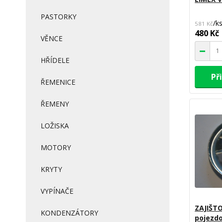
PASTORKY
/
k
581 Kč
480 Kč
VĚNCE
HŘÍDELE
Př
ŘEMENICE
ŘEMENY
LOŽISKA
MOTORY
KRYTY
VYPÍNAČE
ZAJIŠT
KONDENZÁTORY
pojezdo