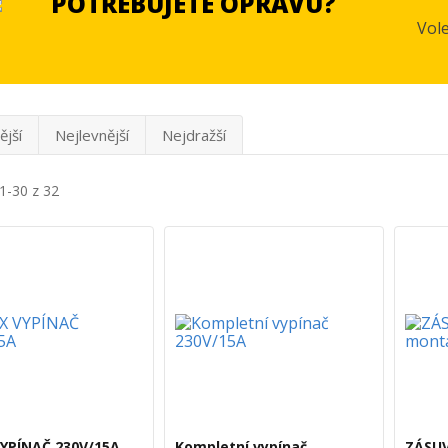
POTŘEBUJETE OPRAVU?
Vol
ější
Nejlevnější
Nejdražší
1-30 z 32
VYPÍNAČ 230V/15A
Kompletní vypínač
ZÁSUV