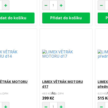
idat do košíku
Přidat do košíku
P
VĚTRÁK MOTORU
LIMEX VĚTRÁK MOTORU
LIME
d17
předn
s
/
ks
/
483 Kč
623 Kč
399 Kč
515 K