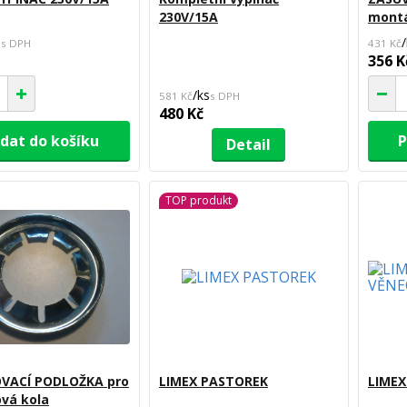
230V/15A
montá
s
/
431 Kč
356 K
/
ks
581 Kč
480 Kč
idat do košíku
P
Detail
TOP produkt
OVACÍ PODLOŽKA pro
LIMEX PASTOREK
LIMEX
vá kola