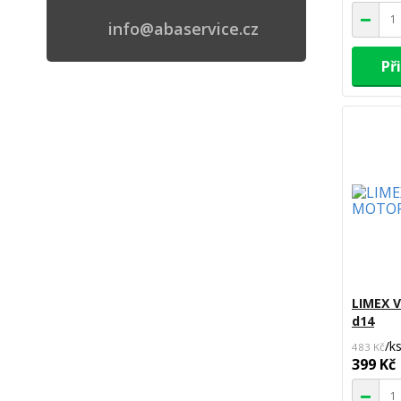
info@abaservice.cz
Př
LIMEX 
d14
/
k
483 Kč
399 Kč