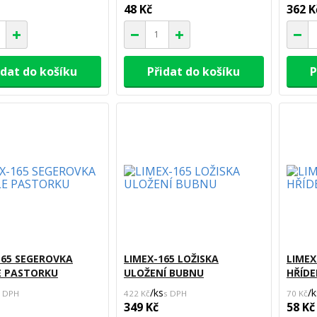
48 Kč
362 K
idat do košíku
Přidat do košíku
P
165 SEGEROVKA
LIMEX-165 LOŽISKA
LIMEX
E PASTORKU
ULOŽENÍ BUBNU
HŘÍDE
/
ks
/
k
422 Kč
70 Kč
349 Kč
58 Kč