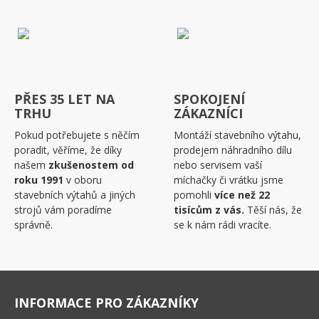
PŘES 35 LET NA
SPOKOJENÍ
TRHU
ZÁKAZNÍCI
Pokud potřebujete s něčím
Montáží stavebního výtahu,
poradit, věříme, že díky
prodejem náhradního dílu
našem
zkušenostem od
nebo servisem vaší
roku 1991
v oboru
míchačky či vrátku jsme
stavebních výtahů a jiných
pomohli
více než 22
strojů vám poradíme
tisícům z vás.
Těší nás, že
správně.
se k nám rádi vracíte.
INFORMACE PRO ZÁKAZNÍKY