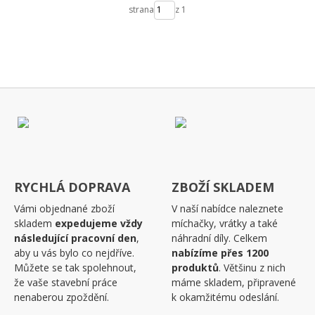
strana
z 1
RYCHLÁ DOPRAVA
ZBOŽÍ SKLADEM
Vámi objednané zboží
V naší nabídce naleznete
skladem
expedujeme vždy
míchačky, vrátky a také
následující pracovní den
,
náhradní díly. Celkem
aby u vás bylo co nejdříve.
nabízíme přes 1200
Můžete se tak spolehnout,
produktů
. Většinu z nich
že vaše stavební práce
máme skladem, připravené
nenaberou zpoždění.
k okamžitému odeslání.