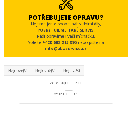
POTŘEBUJETE OPRAVU?
Nejsme jen e-shop s náhradními díly,
POSKYTUJEME TAKÉ SERVIS.
Rádi opravíme i vaší míchačku.
Volejte
+420 602 215 995
nebo pište na
info@abaservice.cz
Nejnovější
Nejlevnější
Nejdražší
Zobrazuji 1-11 z 11
strana
z 1