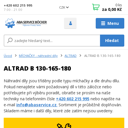
0
ks
+420 602 215 995
CZK
za
0,00 Kč
7:00 - 21:00
Menu
Hledat
Úvod
MÍCHAČKY - náhradní díly
ALTRAD
ALTRAD B 130-165-180
ALTRAD B 130-165-180
Náhradní díly jsou tříděny podle typu míchačky a dle druhu dílu.
Pokud nenajdete vámi požadovaný díl v této záložce nebo
potřebujete při výběru poradit, obraťte se prosím na naše
techniky na telefonním čísle
+420 602 215 995
nebo napište na
e-mail
info@abaservice.cz
.
Sortiment je průběžně doplňován.
Skladem máme i další díly, které zde zatím nejsou uvedeny.