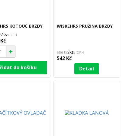
EHRS KOTOUČ BRZDY
WISKEHRS PRUŽINA BRZDY
/
ks
č
 Kč
/
ks
656 Kč
542 Kč
řidat do košíku
Detail