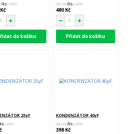
/
ks
/
ks
č
581 Kč
 Kč
480 Kč
řidat do košíku
Přidat do košíku
ENZÁTOR 25yF
KONDENZÁTOR 40yF
ks
/
ks
482 Kč
č
398 Kč