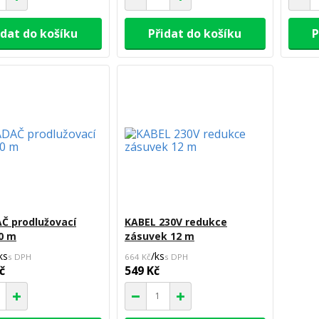
idat do košíku
Přidat do košíku
P
Č prodlužovací
KABEL 230V redukce
0 m
zásuvek 12 m
ks
/
ks
664 Kč
č
549 Kč