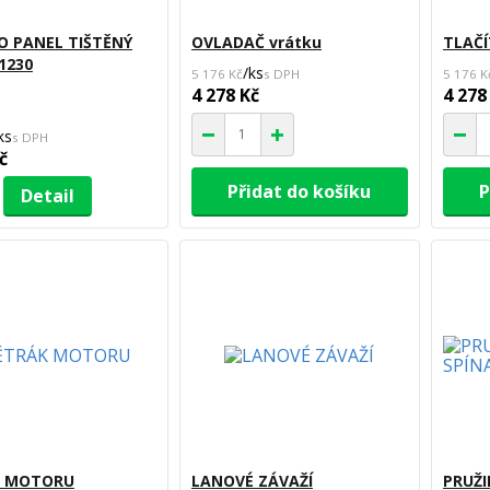
O PANEL TIŠTĚNÝ
OVLADAČ vrátku
TLAČ
1230
/
ks
5 176 Kč
5 176 K
4 278 Kč
4 278
ks
č
Přidat do košíku
P
Detail
K MOTORU
LANOVÉ ZÁVAŽÍ
PRUŽ