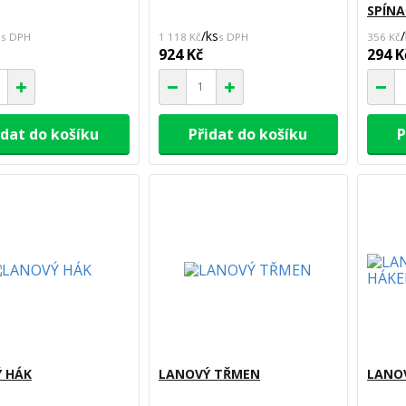
SPÍNA
s
/
ks
/
1 118 Kč
356 Kč
924 Kč
294 K
idat do košíku
Přidat do košíku
P
 HÁK
LANOVÝ TŘMEN
LANOV