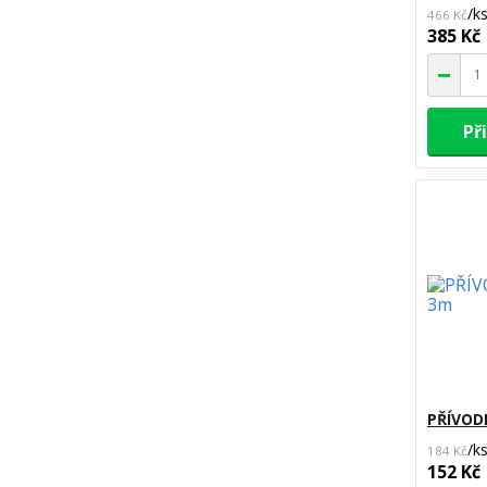
/
k
466 Kč
385 Kč
Př
PŘÍVOD
/
k
184 Kč
152 Kč