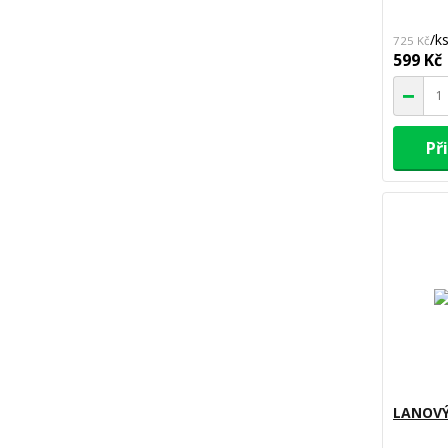
/
k
725 Kč
599 Kč
Př
LANOVÝ