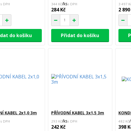
s
/
ks
344 Kč
3 497 K
284 Kč
2 890
idat do košíku
Přidat do košíku
P
NÍ KABEL 2x1,0 3m
PŘÍVODNÍ KABEL 3x1,5 3m
KOND
s
/
ks
/
293 Kč
482 Kč
242 Kč
398 K