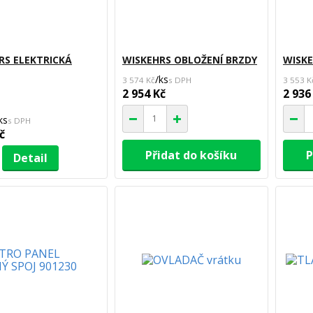
RS ELEKTRICKÁ
WISKEHRS OBLOŽENÍ BRZDY
WISK
/
ks
3 574 Kč
3 553 K
2 954 Kč
2 936
ks
č
Přidat do košíku
P
Detail