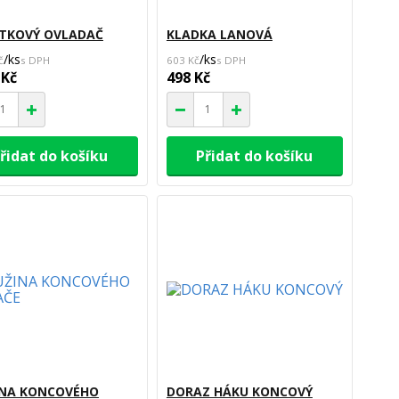
ÍTKOVÝ OVLADAČ
KLADKA LANOVÁ
/
ks
/
ks
č
603 Kč
 Kč
498 Kč
řidat do košíku
Přidat do košíku
INA KONCOVÉHO
DORAZ HÁKU KONCOVÝ