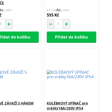
ČE
ks
/
ks
672 Kč
č
555 Kč
řidat do košíku
Přidat do košíku
É ZÁVAŽÍ S HÁKEM
KOLÉBKOVÝ SPÍNAČ pro
vrátky16A/230V IP54