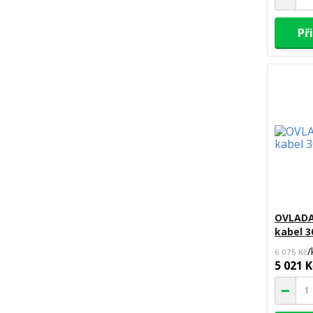
Př
OVLADA
kabel 3
/
6 075 Kč
5 021 K