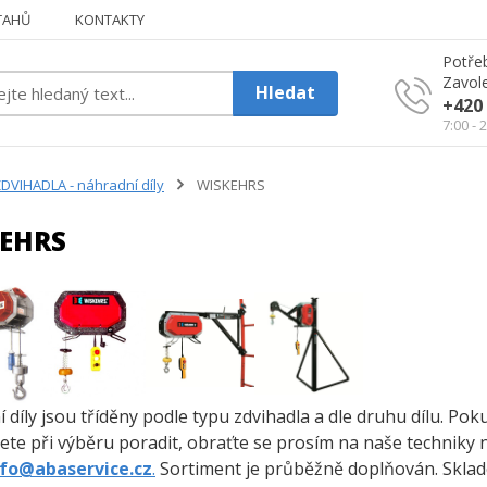
TAHŮ
KONTAKTY
Potřeb
Zavole
Hledat
+420 
7:00 - 
DVIHADLA - náhradní díly
WISKEHRS
EHRS
 díly jsou tříděny podle typu zdvihadla a dle druhu dílu. Po
ete při výběru poradit, obraťte se prosím na naše techniky 
nfo@abaservice.cz
.
Sortiment je průběžně doplňován. Sklade