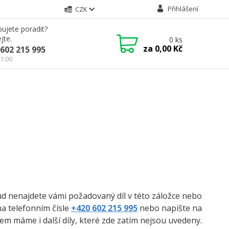
Přihlášení
CZK
ujete poradit?
jte.
0
ks
za
0,00 Kč
602 215 995
21:00
kud nenajdete vámi požadovaný díl v této záložce nebo
na telefonním čísle
+420 602 215 995
nebo napište na
m máme i další díly, které zde zatím nejsou uvedeny.