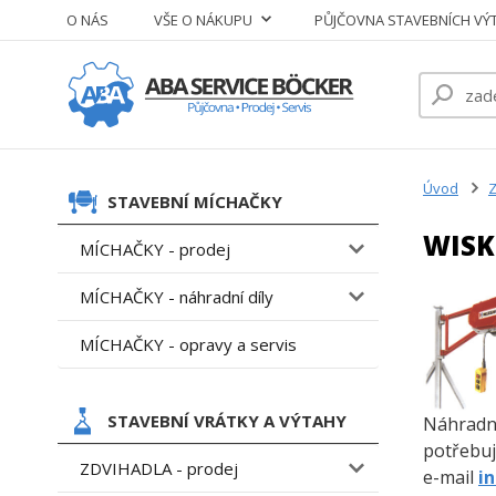
O NÁS
VŠE O NÁKUPU
PŮJČOVNA STAVEBNÍCH VÝ
Úvod
Z
STAVEBNÍ MÍCHAČKY
WISK
MÍCHAČKY - prodej
MÍCHAČKY - náhradní díly
MÍCHAČKY - opravy a servis
STAVEBNÍ VRÁTKY A VÝTAHY
Náhradní
potřebuj
ZDVIHADLA - prodej
e-mail
i