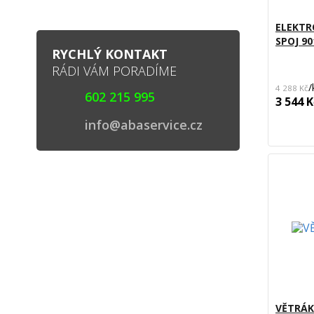
ELEKTR
SPOJ 90
RYCHLÝ KONTAKT
RÁDI VÁM PORADÍME
/
4 288 Kč
602 215 995
3 544 K
info@abaservice.cz
VĚTRÁ