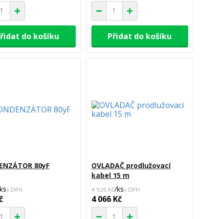
řidat do košíku
Přidat do košíku
ENZÁTOR 80yF
OVLADAČ prodlužovací
kabel 15 m
ks
/
ks
4 920 Kč
č
4 066 Kč