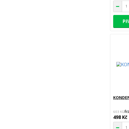
Př
KONDEN
/
k
603 Kč
498 Kč