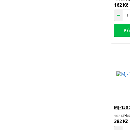
162 Kč
Př
MJ-150
/
k
462 Kč
382 Kč