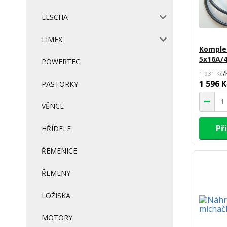
LESCHA
LIMEX
Komplet
5x16A/4
POWERTEC
/
1 931 Kč
1 596 K
PASTORKY
VĚNCE
Př
HŘÍDELE
ŘEMENICE
ŘEMENY
LOŽISKA
MOTORY