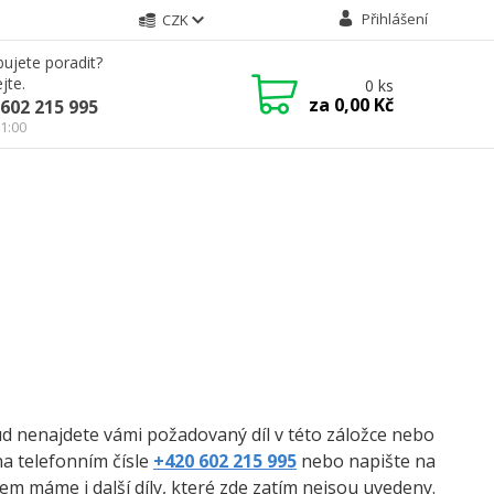
Přihlášení
CZK
ujete poradit?
jte.
0
ks
za
0,00 Kč
602 215 995
21:00
kud nenajdete vámi požadovaný díl v této záložce nebo
na telefonním čísle
+420 602 215 995
nebo napište na
m máme i další díly, které zde zatím nejsou uvedeny.