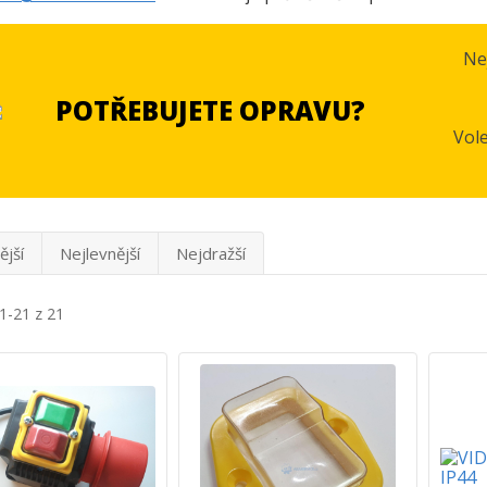
Ne
POTŘEBUJETE OPRAVU?
Vol
ější
Nejlevnější
Nejdražší
1-21 z 21