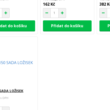
162 Kč
382 K
idat do košíku
Přidat do košíku
P
 SADA LOŽISEK
s