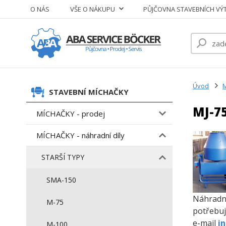
O NÁS
VŠE O NÁKUPU
PŮJČOVNA STAVEBNÍCH VÝ
Úvod
M
STAVEBNÍ MÍCHAČKY
MJ-7
MÍCHAČKY - prodej
MÍCHAČKY - náhradní díly
STARŠÍ TYPY
SMA-150
Náhradní
M-75
potřebuj
e-mail
i
M-100