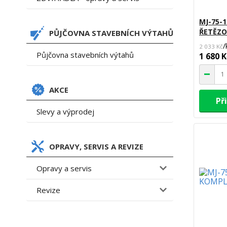
MJ-75-
ŘETĚZO
PŮJČOVNA STAVEBNÍCH VÝTAHŮ
/
2 033 Kč
Půjčovna stavebních výtahů
1 680 K
AKCE
Př
Slevy a výprodej
OPRAVY, SERVIS A REVIZE
Opravy a servis
Revize