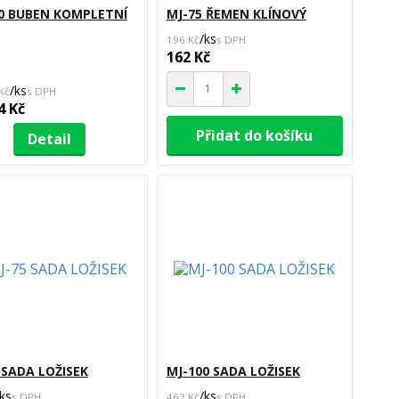
0 BUBEN KOMPLETNÍ
MJ-75 ŘEMEN KLÍNOVÝ
/
ks
196 Kč
162 Kč
/
ks
Kč
4 Kč
Přidat do košíku
Detail
 SADA LOŽISEK
MJ-100 SADA LOŽISEK
ks
/
ks
462 Kč