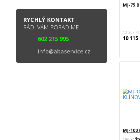
MJ-75 
RYCHLÝ KONTAKT
RÁDI VÁM PORADÍME
12 239 Kč
10 115
602 215 995
info@abaservice.cz
MJ-100
/
k
196 Kč