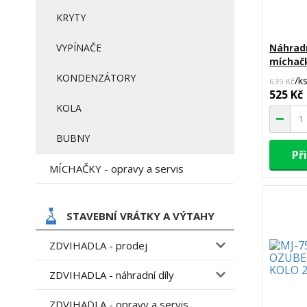
KRYTY
Náhradn
VYPÍNAČE
míchačk
KONDENZÁTORY
/
k
635 Kč
525 Kč
KOLA
BUBNY
Př
MÍCHAČKY - opravy a servis
STAVEBNÍ VRÁTKY A VÝTAHY
ZDVIHADLA - prodej
ZDVIHADLA - náhradní díly
ZDVIHADLA - opravy a servis