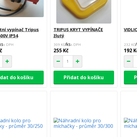
ní vypínač Tripus
TRIPUS KRYT VYPÍNAČE
VIDLI
00V IP54
žlutý
ks
/
ks
/
309 Kč
232 Kč
č
255 Kč
192 K
idat do košíku
Přidat do košíku
P