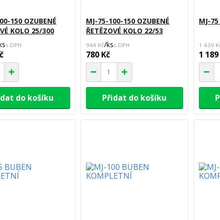
100-150 OZUBENÉ
MJ-75-100-150 OZUBENÉ
MJ-75
VÉ KOLO 25/300
ŘETĚZOVÉ KOLO 22/53
ks
/
ks
944 Kč
1 439 K
č
780 Kč
1 189
idat do košíku
Přidat do košíku
P