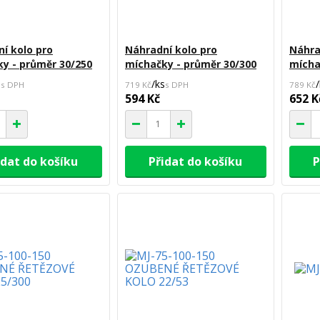
í kolo pro
Náhradní kolo pro
Náhra
y - průměr 30/250
míchačky - průměr 30/300
mícha
s
/
ks
/
719 Kč
789 Kč
594 Kč
652 K
idat do košíku
Přidat do košíku
P