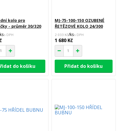
dní kolo pro
MJ-75-100-150 OZUBENÉ
čky - průměr 30/320
ŘETĚZOVÉ KOLO 24/300
ks
/
ks
2 033 Kč
č
1 680 Kč
řidat do košíku
Přidat do košíku