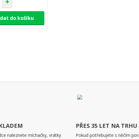
idat do košíku
SKLADEM
PŘES 35 LET NA TRHU
dce naleznete míchačky, vrátky
Pokud potřebujete s něčím pora