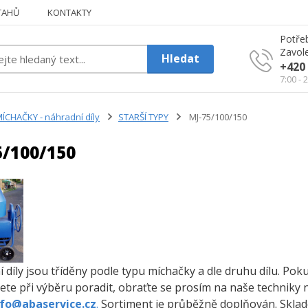
TAHŮ
KONTAKTY
Potřeb
Zavole
Hledat
+420 
7:00 - 
ÍCHAČKY - náhradní díly
STARŠÍ TYPY
MJ-75/100/150
5/100/150
 díly jsou tříděny podle typu míchačky a dle druhu dílu. Po
ete při výběru poradit, obraťte se prosím na naše techniky 
nfo@abaservice.cz
.
Sortiment je průběžně doplňován. Sklade