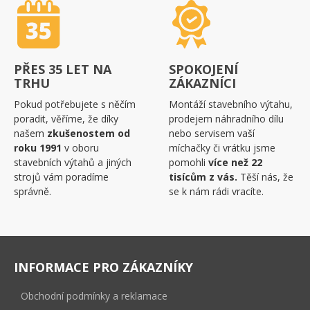
PŘES 35 LET NA
SPOKOJENÍ
TRHU
ZÁKAZNÍCI
Pokud potřebujete s něčím
Montáží stavebního výtahu,
poradit, věříme, že díky
prodejem náhradního dílu
našem
zkušenostem od
nebo servisem vaší
roku 1991
v oboru
míchačky či vrátku jsme
stavebních výtahů a jiných
pomohli
více než 22
strojů vám poradíme
tisícům z vás.
Těší nás, že
správně.
se k nám rádi vracíte.
INFORMACE PRO ZÁKAZNÍKY
Obchodní podmínky a reklamace