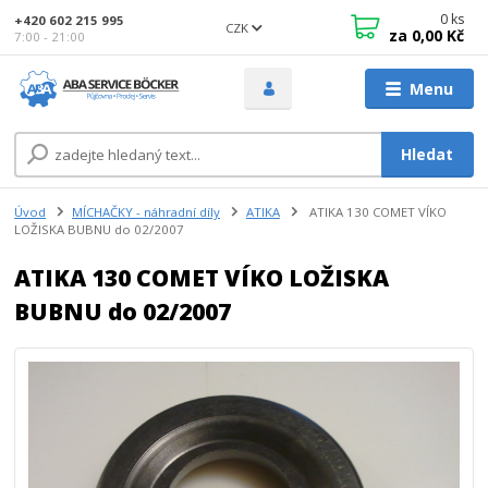
0
ks
+420 602 215 995
CZK
za
0,00 Kč
7:00 - 21:00
Menu
Hledat
Úvod
MÍCHAČKY - náhradní díly
ATIKA
ATIKA 130 COMET VÍKO
LOŽISKA BUBNU do 02/2007
ATIKA 130 COMET VÍKO LOŽISKA
BUBNU do 02/2007