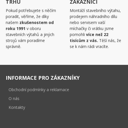
TRHU
ZÁKAZNÍCI
Pokud potřebujete s něčím
Montáží stavebního výtahu,
poradit, věříme, že díky
prodejem náhradního dílu
našem
zkušenostem od
nebo servisem vaší
roku 1991
v oboru
míchačky či vrátku jsme
stavebních výtahů a jiných
pomohli
více než 22
strojů vám poradíme
tisícům z vás.
Těší nás, že
správně.
se k nám rádi vracíte.
INFORMACE PRO ZÁKAZNÍKY
Obchodní podmínky a reklamace
O nás
Kontakty