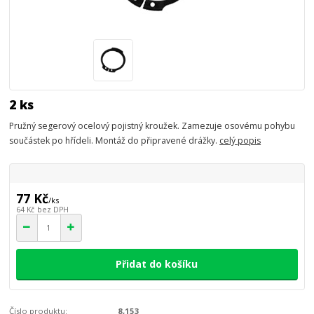
2 ks
Pružný segerový ocelový pojistný kroužek. Zamezuje osovému pohybu
součástek po hřídeli. Montáž do připravené drážky.
celý popis
77 Kč
/
ks
64 Kč
bez DPH
Přidat do košíku
Číslo produktu:
8,153