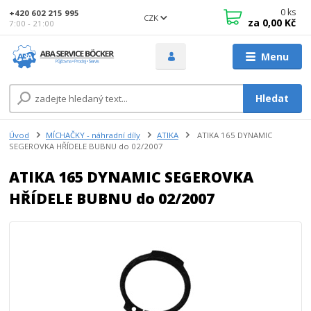
0
ks
+420 602 215 995
CZK
za
0,00 Kč
7:00 - 21:00
Menu
Hledat
Úvod
MÍCHAČKY - náhradní díly
ATIKA
ATIKA 165 DYNAMIC
SEGEROVKA HŘÍDELE BUBNU do 02/2007
ATIKA 165 DYNAMIC SEGEROVKA
HŘÍDELE BUBNU do 02/2007