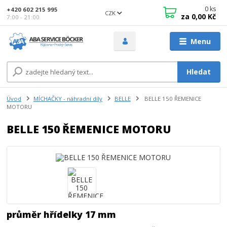
0
ks
+420 602 215 995
CZK
za
0,00 Kč
7:00 - 21:00
Menu
Hledat
Úvod
MÍCHAČKY - náhradní díly
BELLE
BELLE 150 ŘEMENICE
MOTORU
BELLE 150 ŘEMENICE MOTORU
průměr hřídelky 17 mm