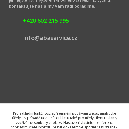
jen nejste jisti s výběrem vhodného stavebního výtahu?
Kontaktujte nás a my vám rádi poradíme.
+420 602 215 995
info@abaservice.cz
Pro základní funkčnost, zpříjemnění používání webu, analytické
účely a v případě udělení souhlasu také pro účely cílení reklamy
využíváme soubory cookies. Nastavení vlastních preferencí
cookies můžete kdykoli upravit odkazem ve spodní části stránek.