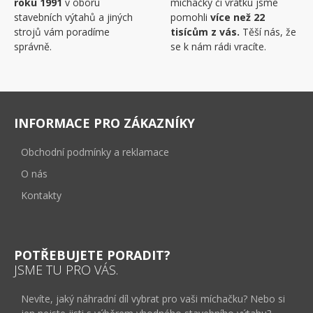
roku 1991
v oboru
míchačky či vrátku jsme
stavebních výtahů a jiných
pomohli
více než 22
strojů vám poradíme
tisícům z vás.
Těší nás, že
správně.
se k nám rádi vracíte.
INFORMACE PRO ZÁKAZNÍKY
Obchodní podmínky a reklamace
O nás
Kontakty
POTŘEBUJETE PORADIT?
JSME TU PRO VÁS.
Nevíte, jaký náhradní díl vybrat pro vaši míchačku? Nebo si