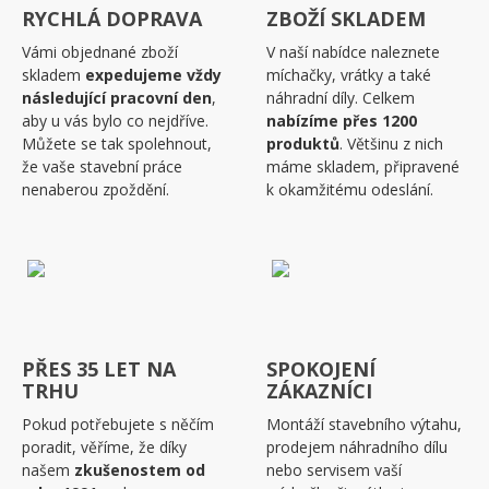
RYCHLÁ DOPRAVA
ZBOŽÍ SKLADEM
Vámi objednané zboží
V naší nabídce naleznete
skladem
expedujeme vždy
míchačky, vrátky a také
následující pracovní den
,
náhradní díly. Celkem
aby u vás bylo co nejdříve.
nabízíme přes 1200
Můžete se tak spolehnout,
produktů
. Většinu z nich
že vaše stavební práce
máme skladem, připravené
nenaberou zpoždění.
k okamžitému odeslání.
PŘES 35 LET NA
SPOKOJENÍ
TRHU
ZÁKAZNÍCI
Pokud potřebujete s něčím
Montáží stavebního výtahu,
poradit, věříme, že díky
prodejem náhradního dílu
našem
zkušenostem od
nebo servisem vaší