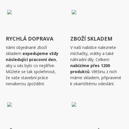
RYCHLÁ DOPRAVA
ZBOŽÍ SKLADEM
Vámi objednané zboží
V naší nabídce naleznete
skladem
expedujeme vždy
míchačky, vrátky a také
následující pracovní den
,
náhradní díly. Celkem
aby u vás bylo co nejdříve.
nabízíme přes 1200
Můžete se tak spolehnout,
produktů
. Většinu z nich
že vaše stavební práce
máme skladem, připravené
nenaberou zpoždění.
k okamžitému odeslání.