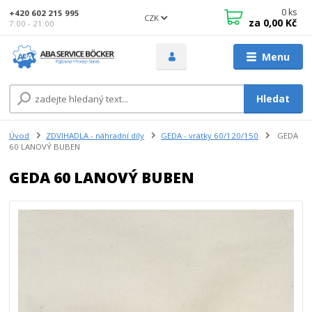
0
ks
+420 602 215 995
CZK
za
0,00 Kč
7:00 - 21:00
Menu
Hledat
Úvod
ZDVIHADLA - náhradní díly
GEDA - vrátky 60/120/150
GEDA
60 LANOVÝ BUBEN
GEDA 60 LANOVÝ BUBEN