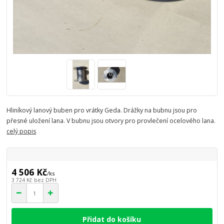
Hliníkový lanový buben pro vrátky Geda. Drážky na bubnu jsou pro
přesné uložení lana. V bubnu jsou otvory pro provlečení ocelového lana.
celý popis
4 506 Kč
/
ks
3 724 Kč
bez DPH
Přidat do košíku