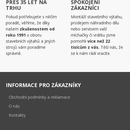
PŘES 35 LET NA
SPOKOJENÍ
TRHU
ZÁKAZNÍCI
Pokud potřebujete s něčím
Montáží stavebního výtahu,
poradit, věříme, že díky
prodejem náhradního dílu
našem
zkušenostem od
nebo servisem vaší
roku 1991
v oboru
míchačky či vrátku jsme
stavebních výtahů a jiných
pomohli
více než 22
strojů vám poradíme
tisícům z vás.
Těší nás, že
správně.
se k nám rádi vracíte.
INFORMACE PRO ZÁKAZNÍKY
Obchodní podmínky a reklamace
O nás
Kontakty