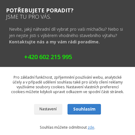
POTŘEBUJETE PORADIT?
JSME TU PRO VÁS.
Nevíte, jaký náhradní díl vybrat pro vaši míchačku? Nebo si
jen nejste jisti s výběrem vhodného stavebního výtahu?
Kontaktujte nás a my vám rádi poradíme.
+420 602 215 995
info@abaservice.cz
Pro základní funkčnost, zpříjemnění používání webu, analytické
účely a v případě udělení souhlasu také pro účely cílení reklamy
využíváme soubory cookies. Nastavení vlastních preferencí
cookies můžete kdykoli upravit odkazem ve spodní části stránek.
Souhlasím
Nastavení
Souhlas můžete odmítnout
zde
.