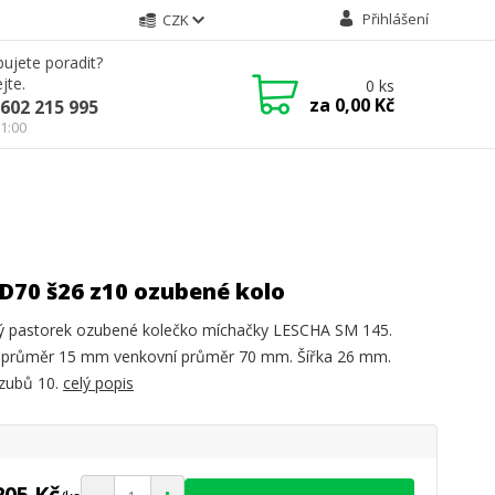
Přihlášení
CZK
ujete poradit?
jte.
0
ks
za
0,00 Kč
602 215 995
21:00
D70 š26 z10 ozubené kolo
 pastorek ozubené kolečko míchačky LESCHA SM 145.
í průměr 15 mm venkovní průměr 70 mm. Šířka 26 mm.
zubů 10.
celý popis
205 Kč