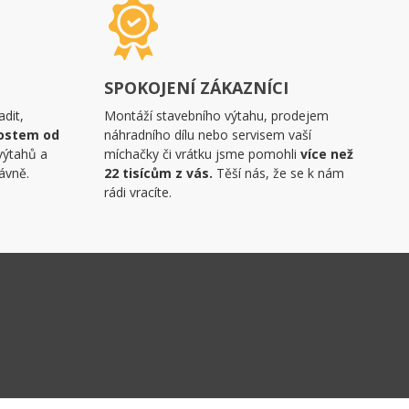
SPOKOJENÍ ZÁKAZNÍCI
dit,
Montáží stavebního výtahu, prodejem
ostem od
náhradního dílu nebo servisem vaší
výtahů a
míchačky či vrátku jsme pomohli
více než
ávně.
22 tisícům z vás.
Těší nás, že se k nám
rádi vracíte.