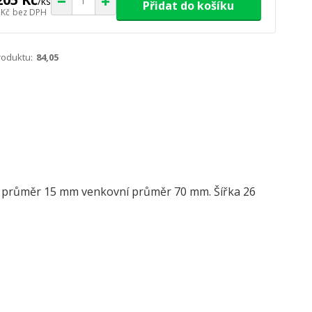
/
ks
Přidat do košíku
 Kč
bez DPH
roduktu:
84,05
 průměr 15 mm venkovní průměr 70 mm. Šířka 26