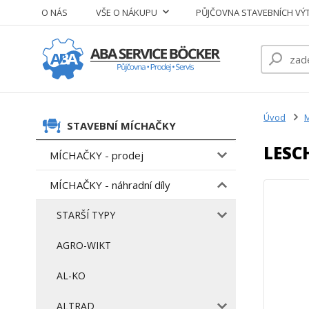
O NÁS
VŠE O NÁKUPU
PŮJČOVNA STAVEBNÍCH VÝ
Úvod
M
STAVEBNÍ MÍCHAČKY
LESC
MÍCHAČKY - prodej
MÍCHAČKY - náhradní díly
STARŠÍ TYPY
AGRO-WIKT
AL-KO
ALTRAD