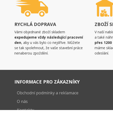
RYCHLÁ DOPRAVA
ZBOŽÍ 
Vámi objednané zboží skladem
V naší nabí
expedujeme vždy následující pracovní
a také náhr
den
, aby u vás bylo co nejdříve. Můžete
přes 1200
se tak spolehnout, že vaše stavební práce
máme skla
nenaberou zpoždění.
odeslání.
INFORMACE PRO ZÁKAZNÍKY
Obchodní podmínky a reklamace
O nás
Kontakty