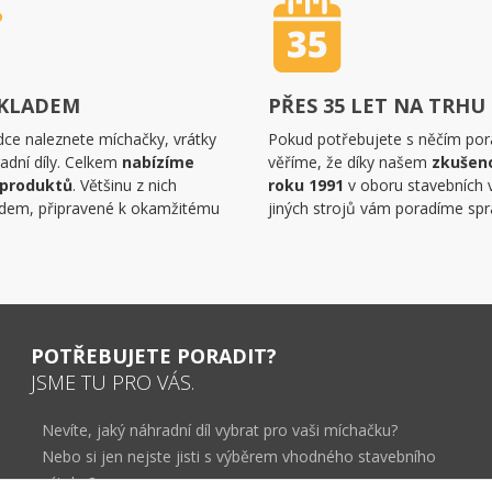
SKLADEM
PŘES 35 LET NA TRHU
dce naleznete míchačky, vrátky
Pokud potřebujete s něčím pora
adní díly. Celkem
nabízíme
věříme, že díky našem
zkušen
 produktů
. Většinu z nich
roku 1991
v oboru stavebních 
dem, připravené k okamžitému
jiných strojů vám poradíme spr
POTŘEBUJETE PORADIT?
JSME TU PRO VÁS.
Nevíte, jaký náhradní díl vybrat pro vaši míchačku?
Nebo si jen nejste jisti s výběrem vhodného stavebního
výtahu?