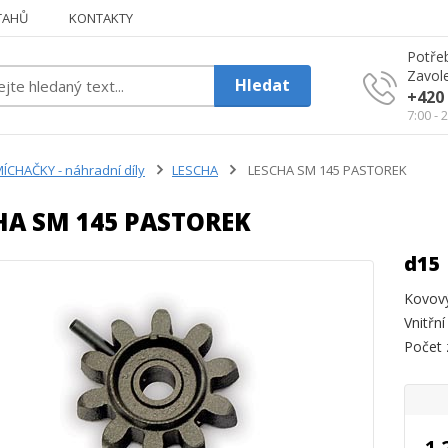
TAHŮ
KONTAKTY
Potřeb
Zavole
Hledat
+420 
7:00 - 
ÍCHAČKY - náhradní díly
LESCHA
LESCHA SM 145 PASTOREK
HA SM 145 PASTOREK
d15 
Kovový
Vnitřn
Počet 
1 