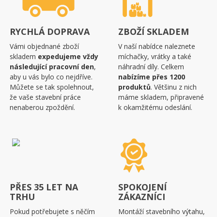
RYCHLÁ DOPRAVA
ZBOŽÍ SKLADEM
Vámi objednané zboží
V naší nabídce naleznete
skladem
expedujeme vždy
míchačky, vrátky a také
následující pracovní den
,
náhradní díly. Celkem
aby u vás bylo co nejdříve.
nabízíme přes 1200
Můžete se tak spolehnout,
produktů
. Většinu z nich
že vaše stavební práce
máme skladem, připravené
nenaberou zpoždění.
k okamžitému odeslání.
PŘES 35 LET NA
SPOKOJENÍ
TRHU
ZÁKAZNÍCI
Pokud potřebujete s něčím
Montáží stavebního výtahu,