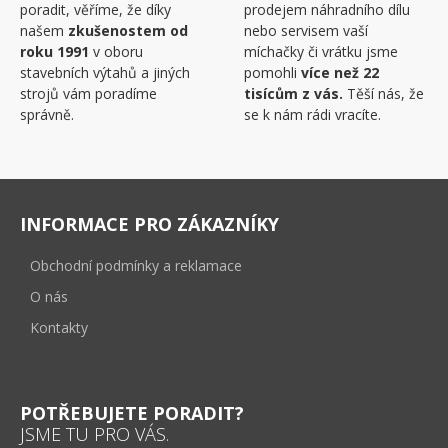
poradit, věříme, že díky
prodejem náhradního dílu
našem
zkušenostem od
nebo servisem vaší
roku 1991
v oboru
míchačky či vrátku jsme
stavebních výtahů a jiných
pomohli
více než 22
strojů vám poradíme
tisícům z vás.
Těší nás, že
správně.
se k nám rádi vracíte.
INFORMACE PRO ZÁKAZNÍKY
Obchodní podmínky a reklamace
O nás
Kontakty
POTŘEBUJETE PORADIT?
JSME TU PRO VÁS.