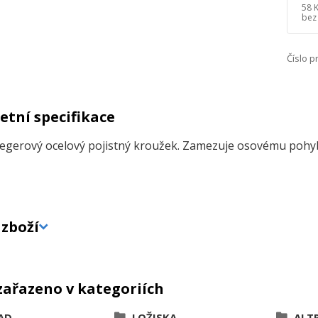
58 
bez
Číslo p
tní specifikace
egerový ocelový pojistný kroužek. Zamezuje osovému pohyb
zboží
zařazeno v kategoriích
AD
LOŽISKA
ALT