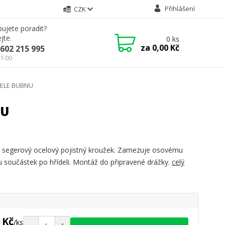
Přihlášení
CZK
ujete poradit?
jte.
0
ks
za
0,00 Kč
602 215 995
21:00
DELE BUBNU
NU
 segerový ocelový pojistný kroužek. Zamezuje osovému
 součástek po hřídeli. Montáž do připravené drážky.
celý
 Kč
/
ks