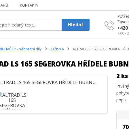
TAHŮ
KONTAKTY
Potřeb
Zavole
Hledat
+420 
7:00 - 
ÍCHAČKY - náhradní díly
LOŽISKA
ALTRAD LS 165 SEGEROVKA HŘÍ
AD LS 165 SEGEROVKA HŘÍDELE BUB
2 ks
Pružný
pohybu
popis
70