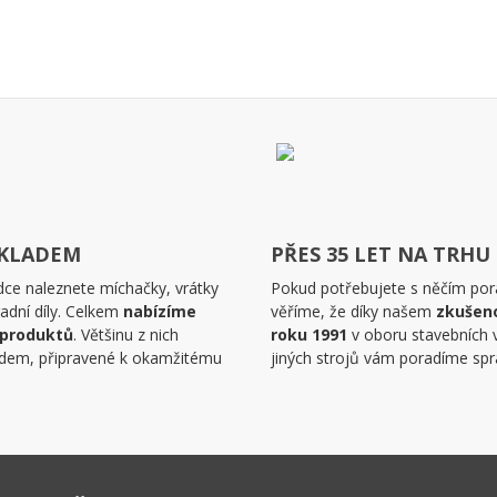
SKLADEM
PŘES 35 LET NA TRHU
dce naleznete míchačky, vrátky
Pokud potřebujete s něčím pora
adní díly. Celkem
nabízíme
věříme, že díky našem
zkušen
 produktů
. Většinu z nich
roku 1991
v oboru stavebních 
dem, připravené k okamžitému
jiných strojů vám poradíme spr