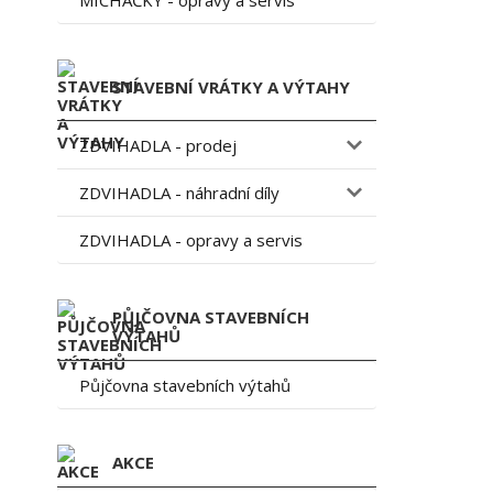
MÍCHAČKY - opravy a servis
STAVEBNÍ VRÁTKY A VÝTAHY
ZDVIHADLA - prodej
ZDVIHADLA - náhradní díly
ZDVIHADLA - opravy a servis
PŮJČOVNA STAVEBNÍCH
VÝTAHŮ
Půjčovna stavebních výtahů
AKCE