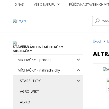
O NÁS
VŠE O NÁKUPU
PŮJČOVNA STAVEBNÍCH VÝ
Úvod
M
STAVEBNÍ MÍCHAČKY
ALTR
MÍCHAČKY - prodej
MÍCHAČKY - náhradní díly
STARŠÍ TYPY
AGRO-WIKT
AL-KO