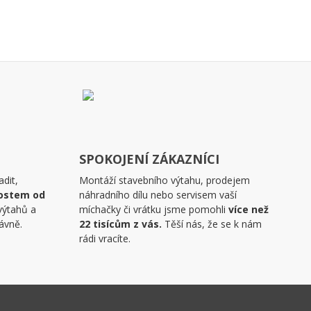
SPOKOJENÍ ZÁKAZNÍCI
dit,
Montáží stavebního výtahu, prodejem
ostem od
náhradního dílu nebo servisem vaší
výtahů a
míchačky či vrátku jsme pomohli
více než
ávně.
22 tisícům z vás.
Těší nás, že se k nám
rádi vracíte.