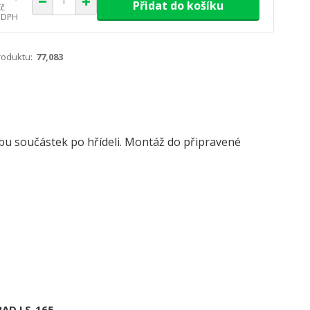
Přidat do košíku
Kč
 DPH
roduktu:
77,083
u součástek po hřídeli. Montáž do připravené
RAD LS-165