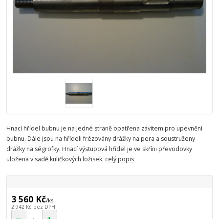
Hnací hřídel bubnu je na jedné straně opatřena závitem pro upevnění
bubnu. Dále jsou na hřídeli frézovány drážky na pera a soustruženy
drážky na ségrofky. Hnací výstupová hřídel je ve skříni převodovky
uložena v sadě kuličkových ložisek.
celý popis
3 560 Kč
/
ks
2 942 Kč
bez DPH