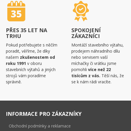
PŘES 35 LET NA
SPOKOJENÍ
TRHU
ZÁKAZNÍCI
Pokud potřebujete s něčím
Montáží stavebního výtahu,
poradit, věříme, že díky
prodejem náhradního dílu
našem
zkušenostem od
nebo servisem vaší
roku 1991
v oboru
míchačky či vrátku jsme
stavebních výtahů a jiných
pomohli
více než 22
strojů vám poradíme
tisícům z vás.
Těší nás, že
správně.
se k nám rádi vracíte.
INFORMACE PRO ZÁKAZNÍKY
Obchodní podmínky a reklamace