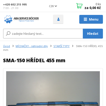
0
ks
+420 602 215 995
CZK
za
0,00 Kč
7:00 - 21:00
Menu
Hledat
Úvod
MÍCHAČKY - náhradní díly
STARŠÍ TYPY
SMA-150 HŘÍDEL 455
mm
SMA-150 HŘÍDEL 455 mm