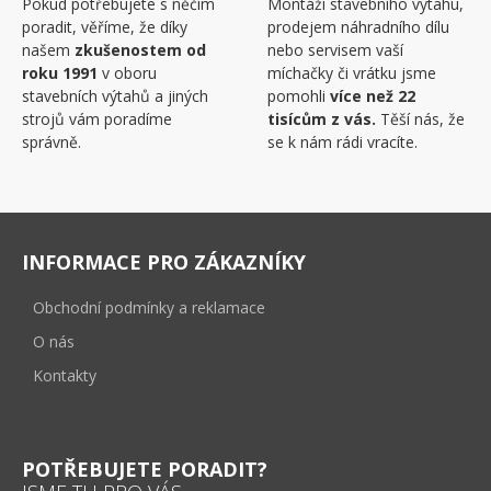
Pokud potřebujete s něčím
Montáží stavebního výtahu,
poradit, věříme, že díky
prodejem náhradního dílu
našem
zkušenostem od
nebo servisem vaší
roku 1991
v oboru
míchačky či vrátku jsme
stavebních výtahů a jiných
pomohli
více než 22
strojů vám poradíme
tisícům z vás.
Těší nás, že
správně.
se k nám rádi vracíte.
INFORMACE PRO ZÁKAZNÍKY
Obchodní podmínky a reklamace
O nás
Kontakty
POTŘEBUJETE PORADIT?