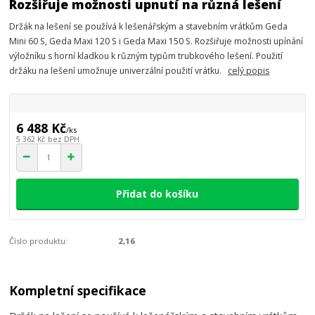
Rozšiřuje možnosti upnutí na různá lešení
Držák na lešení se používá k lešenářským a stavebním vrátkům Geda
Mini 60 S, Geda Maxi 120 S i Geda Maxi 150 S. Rozšiřuje možnosti upínání
výložníku s horní kladkou k různým typům trubkového lešení. Použití
držáku na lešení umožnuje univerzální použití vrátku.
celý popis
6 488 Kč
/
ks
5 362 Kč
bez DPH
Přidat do košíku
Číslo produktu:
2,16
Kompletní specifikace