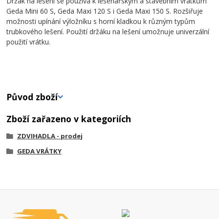
Držák na lešení se používá k lešenářským a stavebním vrátkům
Geda Mini 60 S, Geda Maxi 120 S i Geda Maxi 150 S. Rozšiřuje
možnosti upínání výložníku s horní kladkou k různým typům
trubkového lešení. Použití držáku na lešení umožnuje univerzální
použití vrátku.
Původ zboží
Zboží zařazeno v kategoriích
ZDVIHADLA - prodej
GEDA VRÁTKY