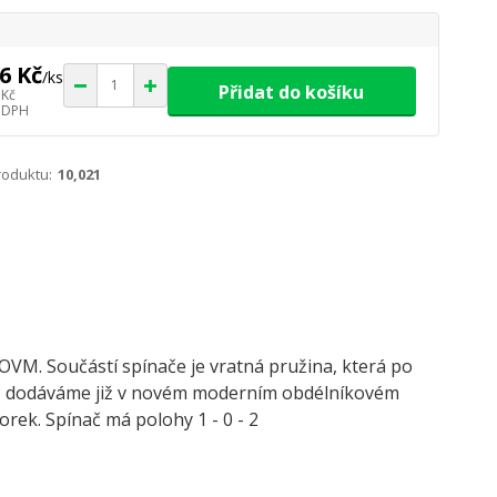
6 Kč
/
ks
Přidat do košíku
 Kč
 DPH
roduktu:
10,021
OVM. Součástí spínače je vratná pružina, která po
ač dodáváme již v novém moderním obdélníkovém
orek. Spínač má polohy 1 - 0 - 2