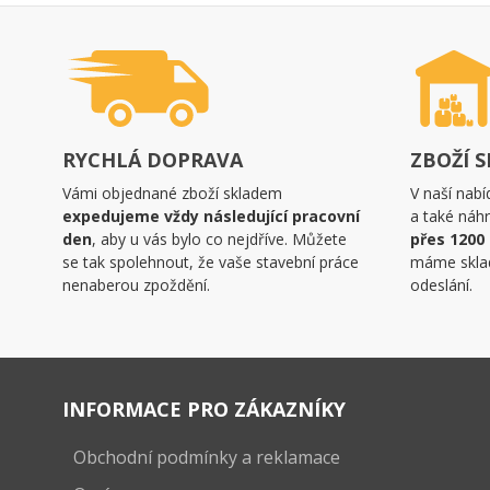
RYCHLÁ DOPRAVA
ZBOŽÍ 
Vámi objednané zboží skladem
V naší nabí
expedujeme vždy následující pracovní
a také náhr
den
, aby u vás bylo co nejdříve. Můžete
přes 1200
se tak spolehnout, že vaše stavební práce
máme skla
nenaberou zpoždění.
odeslání.
INFORMACE PRO ZÁKAZNÍKY
Obchodní podmínky a reklamace