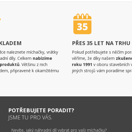
SKLADEM
PŘES 35 LET NA TRHU
dce naleznete míchačky, vrátky
Pokud potřebujete s něčím pora
adní díly. Celkem
nabízíme
věříme, že díky našem
zkušen
 produktů
. Většinu z nich
roku 1991
v oboru stavebních 
dem, připravené k okamžitému
jiných strojů vám poradíme spr
POTŘEBUJETE PORADIT?
JSME TU PRO VÁS.
Nevíte, jaký náhradní díl vybrat pro vaši míchačku?