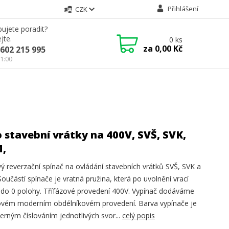
Přihlášení
CZK
ujete poradit?
jte.
0
ks
za
0,00 Kč
602 215 995
21:00
o stavební vrátky na 400V, SVŠ, SVK,
,
ý reverzační spínač na ovládání stavebních vrátků SVŠ, SVK a
oučástí spínače je vratná pružina, která po uvolnění vrací
 do 0 polohy. Třífázové provedení 400V. Vypínač dodáváme
novém moderním obdélníkovém provedení. Barva vypínače je
černým číslováním jednotlivých svor...
celý popis