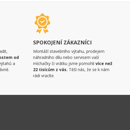
SPOKOJENÍ ZÁKAZNÍCI
dit,
Montáží stavebního výtahu, prodejem
ostem od
náhradního dílu nebo servisem vaší
výtahů a
míchačky či vrátku jsme pomohli
více než
ávně.
22 tisícům z vás.
Těší nás, že se k nám
rádi vracíte.