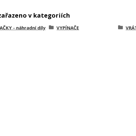
zařazeno v kategoriích
ČKY - náhradní díly
VYPÍNAČE
VRÁ