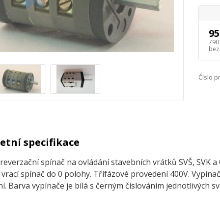
95
790
bez
Číslo p
tní specifikace
reverzační spínač na ovládání stavebních vrátků SVŠ, SVK a 
 vrací spínač do 0 polohy.
Třífázové provedení 400V. Vypín
í. Barva vypínače je bílá s černým číslováním jednotlivých sv