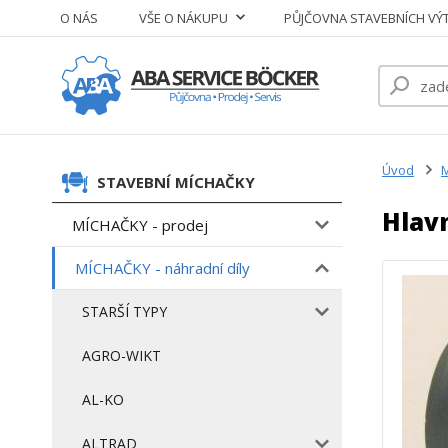
O NÁS
VŠE O NÁKUPU
PŮJČOVNA STAVEBNÍCH VÝ
Úvod
M
STAVEBNÍ MÍCHAČKY
Hlavn
MÍCHAČKY - prodej
MÍCHAČKY - náhradní díly
STARŠÍ TYPY
AGRO-WIKT
AL-KO
ALTRAD