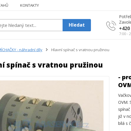
TAHŮ
KONTAKTY
Potřeb
Zavole
Hledat
+420 
7:00 - 
ÍCHAČKY - náhradní díly
Hlavní spínač s vratnou pružinou
í spínač s vratnou pružinou
- pr
OVM
Vačkov
OVM. S
spínač
již v 
bílá s 