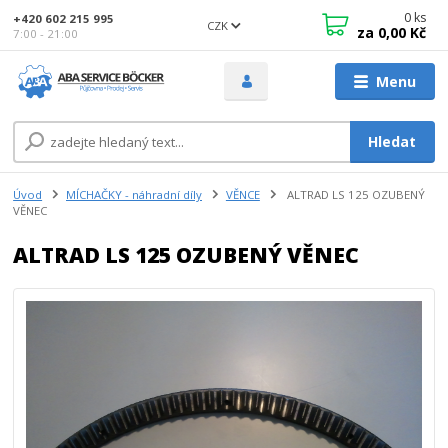
0
ks
+420 602 215 995
CZK
za
0,00 Kč
7:00 - 21:00
Menu
Hledat
Úvod
MÍCHAČKY - náhradní díly
VĚNCE
ALTRAD LS 125 OZUBENÝ
VĚNEC
ALTRAD LS 125 OZUBENÝ VĚNEC