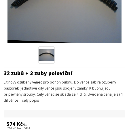
32 zubů + 2 zuby poloviční
Litinový ozubený věnec pro pohon bubnu. Do věnce zabírá ozubený
pastorek. Jednotlivé díly věnce jsou spojeny zámky. K bubnu jsou
připevněny šrouby. Celý věnec se skládá ze 4 dílů. Uvedená cena je za 1
díl věnce.
celý popis
574 Kč
/
ks
474 Kč
bez DPH