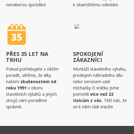
nenaberou zpoždění.
k okamžitému odeslání.
PŘES 35 LET NA
SPOKOJENÍ
TRHU
ZÁKAZNÍCI
Pokud potřebujete s něčím
Montáží stavebního výtahu,
poradit, věříme, že díky
prodejem náhradního dílu
našem
zkušenostem od
nebo servisem vaší
roku 1991
v oboru
míchačky či vrátku jsme
stavebních výtahů a jiných
pomohli
více než 22
strojů vám poradíme
tisícům z vás.
Těší nás, že
správně.
se k nám rádi vracíte.