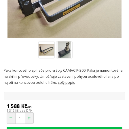
Páka koncového spínače pro vrátky CAMAC P-300. Páka je namontována
na skříni převodovky. Umožňuje zastavení pohybu ocelového lana po
najetí na koncovou polohu háku.
celý popis
1 588 Kč
/
ks
1 312 Kč
bez DPH