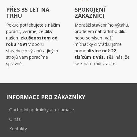
PŘES 35 LET NA
SPOKOJENÍ
TRHU
ZÁKAZNÍCI
Pokud potřebujete s něčím
Montáží stavebního výtahu,
poradit, věříme, že díky
prodejem náhradního dílu
našem
zkušenostem od
nebo servisem vaší
roku 1991
v oboru
míchačky či vrátku jsme
stavebních výtahů a jiných
pomohli
více než 22
strojů vám poradíme
tisícům z vás.
Těší nás, že
správně.
se k nám rádi vracíte.
INFORMACE PRO ZÁKAZNÍKY
Obchodní podmínky a reklamace
O nás
Kontakty