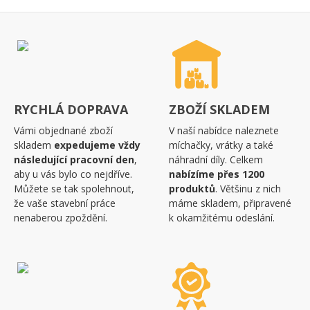
RYCHLÁ DOPRAVA
ZBOŽÍ SKLADEM
Vámi objednané zboží
V naší nabídce naleznete
skladem
expedujeme vždy
míchačky, vrátky a také
následující pracovní den
,
náhradní díly. Celkem
aby u vás bylo co nejdříve.
nabízíme přes 1200
Můžete se tak spolehnout,
produktů
. Většinu z nich
že vaše stavební práce
máme skladem, připravené
nenaberou zpoždění.
k okamžitému odeslání.