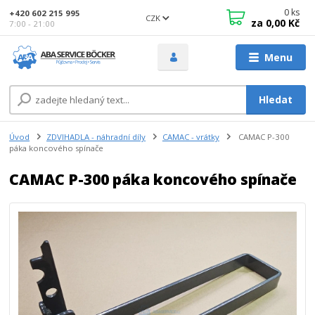
0
ks
+420 602 215 995
CZK
za
0,00 Kč
7:00 - 21:00
Menu
Hledat
Úvod
ZDVIHADLA - náhradní díly
CAMAC - vrátky
CAMAC P-300
páka koncového spínače
CAMAC P-300 páka koncového spínače