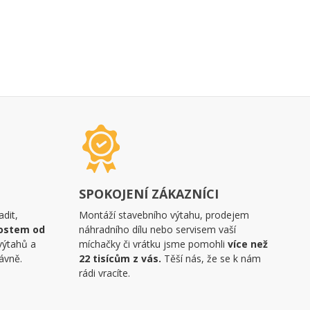
SPOKOJENÍ ZÁKAZNÍCI
dit,
Montáží stavebního výtahu, prodejem
ostem od
náhradního dílu nebo servisem vaší
výtahů a
míchačky či vrátku jsme pomohli
více než
ávně.
22 tisícům z vás.
Těší nás, že se k nám
rádi vracíte.