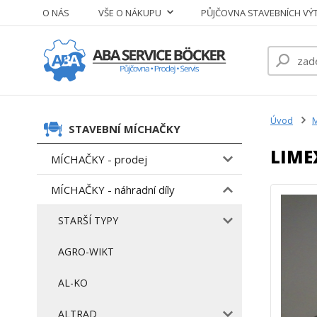
O NÁS
VŠE O NÁKUPU
PŮJČOVNA STAVEBNÍCH VÝ
Úvod
M
STAVEBNÍ MÍCHAČKY
LIME
MÍCHAČKY - prodej
MÍCHAČKY - náhradní díly
STARŠÍ TYPY
AGRO-WIKT
AL-KO
ALTRAD