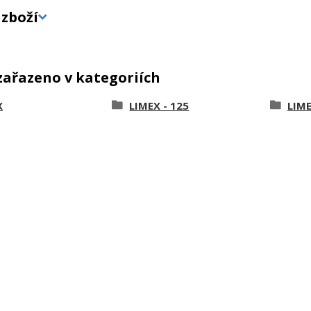
zboží
zařazeno v kategoriích
X
LIMEX - 125
LIME