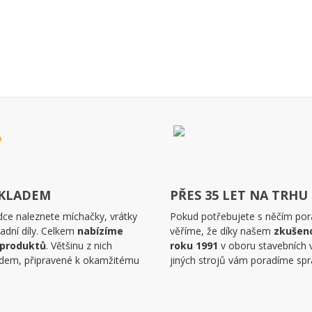
SKLADEM
PŘES 35 LET NA TRHU
dce naleznete míchačky, vrátky
Pokud potřebujete s něčím pora
adní díly. Celkem
nabízíme
věříme, že díky našem
zkušen
 produktů
. Většinu z nich
roku 1991
v oboru stavebních 
dem, připravené k okamžitému
jiných strojů vám poradíme spr