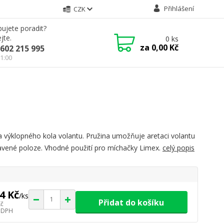
Přihlášení
CZK
ujete poradit?
jte.
0
ks
za
0,00 Kč
602 215 995
21:00
a výklopného kola volantu. Pružina umožňuje aretaci volantu
avené poloze. Vhodné použití pro míchačky Limex.
celý popis
4 Kč
/
ks
Přidat do košíku
Kč
 DPH