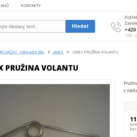
TAHŮ
KONTAKTY
Potřeb
Zavole
Hledat
+420 
7:00 - 
ÍCHAČKY - náhradní díly
LIMEX
LIMEX PRUŽINA VOLANTU
X PRUŽINA VOLANTU
Pružin
v nast
11
94 
bez