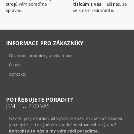
strojů vám poradíme
tisícům z vás.
Těší nás, že
správně.
se k nám rádi vracíte.
INFORMACE PRO ZÁKAZNÍKY
Obchodní podmínky a reklamace
O nás
Kontakty
POTŘEBUJETE PORADIT?
JSME TU PRO VÁS.
Nevíte, jaký náhradní díl vybrat pro vaši míchačku? Nebo si
jen nejste jisti s výběrem vhodného stavebního výtahu?
Kontaktujte nás a my vám rádi poradíme.