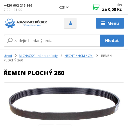
0
ks
+420 602 215 995
CZK
za
0,00 Kč
7:00 - 21:00
Menu
Hledat
Úvod
MÍCHAČKY - náhradní díly
HECHT / HCM / CMI
ŘEMEN
PLOCHÝ 260
ŘEMEN PLOCHÝ 260