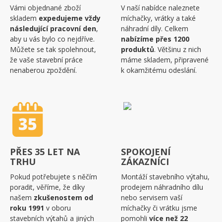
Vámi objednané zboží
V naší nabídce naleznete
skladem
expedujeme vždy
míchačky, vrátky a také
následující pracovní den
,
náhradní díly. Celkem
aby u vás bylo co nejdříve.
nabízíme přes 1200
Můžete se tak spolehnout,
produktů
. Většinu z nich
že vaše stavební práce
máme skladem, připravené
nenaberou zpoždění.
k okamžitému odeslání.
PŘES 35 LET NA
SPOKOJENÍ
TRHU
ZÁKAZNÍCI
Pokud potřebujete s něčím
Montáží stavebního výtahu,
poradit, věříme, že díky
prodejem náhradního dílu
našem
zkušenostem od
nebo servisem vaší
roku 1991
v oboru
míchačky či vrátku jsme
stavebních výtahů a jiných
pomohli
více než 22